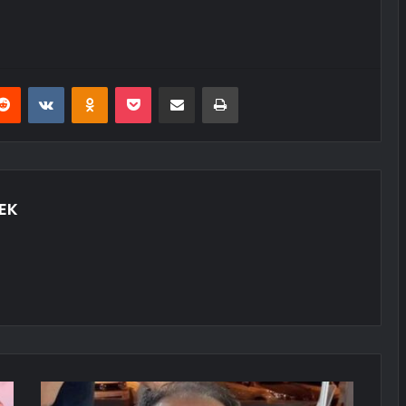
erest
Reddit
VKontakte
Odnoklassniki
Pocket
E-Posta ile paylaş
Yazdır
EK