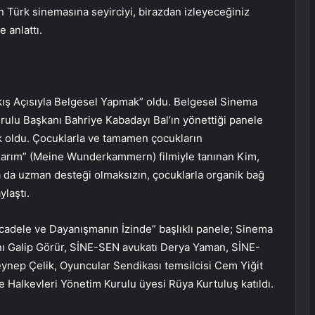
n Türk sinemasına seyirciyi, birazdan izleyeceğiniz
e anlattı.
ış Açısıyla Belgesel Yapmak” oldu. Belgesel Sinema
urulu Başkanı Bahriye Kabadayı Bal’ın yönettiği panele
oldu. Çocuklarla ve tamamen çocukların
alarım” (Meine Wunderkammern) filmiyle tanınan Kim,
a da uzman desteği olmaksızın, çocuklarla organik bağ
laştı.
adele ve Dayanışmanın İzinde” başlıklı panele; Sinema
ı Galip Görür, SİNE-SEN avukatı Derya Yaman, SİNE-
ynep Çelik, Oyuncular Sendikası temsilcisi Cem Yiğit
alkevleri Yönetim Kurulu üyesi Rüya Kurtuluş katıldı.