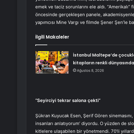
emek ve taciz sorunlarını ele aldı. “Amerikalı” 
öncesinde gerçekleşen panele, akademisyenler
yapımcısı Mine Vargı ve filmde Şener Şen’le ba
İlgili Makaleler
İstanbul Maltepe’de çocukl
kitapların renkli dünyasınd
Ağustos 8, 2026
“Seyirciyi tekrar salona çekti”
Şükran Kuyucak Esen, Şerif Gören sinemasını, “T
insanları anlatıyorum’ diyordu. O yüzden de slo
kitlelere ulaşabilen bir yönetmendi. 70’li yılla