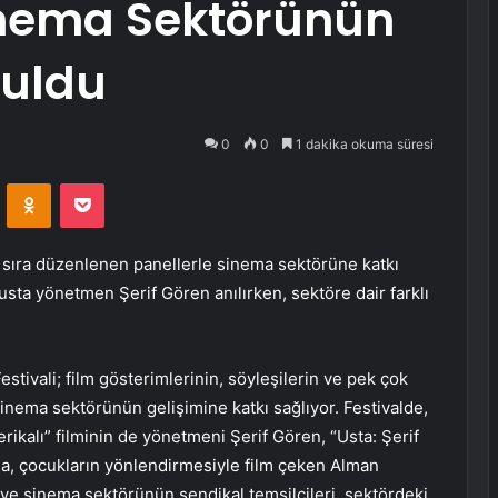
Sinema Sektörünün
şuldu
0
0
1 dakika okuma süresi
VKontakte
Odnoklassniki
Pocket
ı sıra düzenlenen panellerle sinema sektörüne katkı
 usta yönetmen Şerif Gören anılırken, sektöre dair farklı
estivali; film gösterimlerinin, söyleşilerin ve pek çok
 sinema sektörünün gelişimine katkı sağlıyor. Festivalde,
rikalı” filminin de yönetmeni Şerif Gören, “Usta: Şerif
nda, çocukların yönlendirmesiyle film çeken Alman
ve sinema sektörünün sendikal temsilcileri, sektördeki