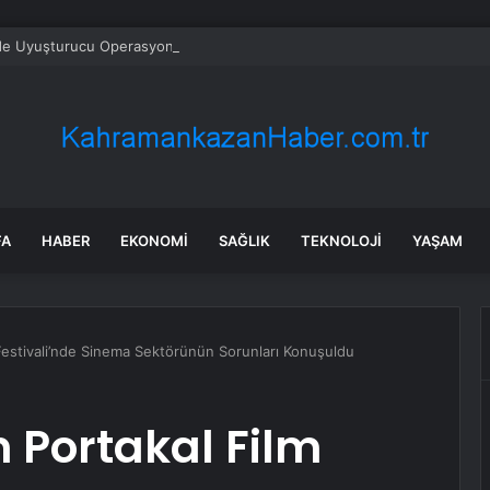
’de Uyuşturucu Operasyonu: 2 Kilo Ele Geçirildi
FA
HABER
EKONOMI
SAĞLIK
TEKNOLOJI
YAŞAM
 Festivali’nde Sinema Sektörünün Sorunları Konuşuldu
n Portakal Film