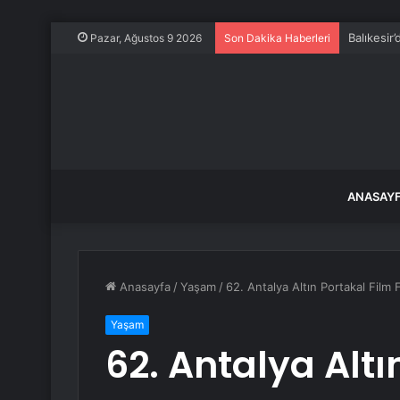
Balıkesir
Pazar, Ağustos 9 2026
Son Dakika Haberleri
ANASAY
Anasayfa
/
Yaşam
/
62. Antalya Altın Portakal Film
Yaşam
62. Antalya Altı