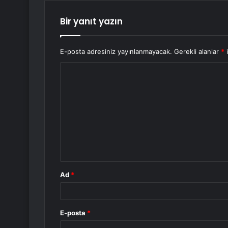
Bir yanıt yazın
E-posta adresiniz yayınlanmayacak.
Gerekli alanlar
*
i
Y
o
r
u
m
*
Ad
*
E-posta
*