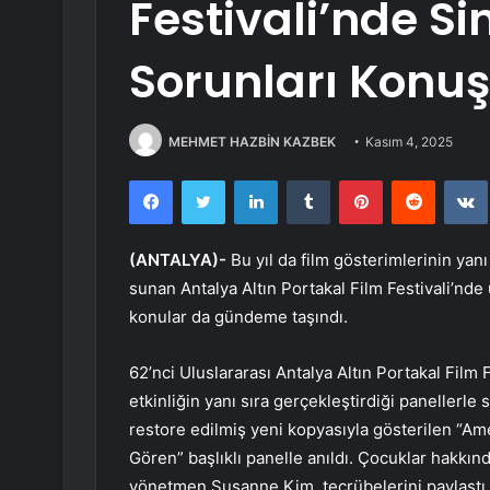
Festivali’nde 
Sorunları Konu
MEHMET HAZBİN KAZBEK
Kasım 4, 2025
Facebook
Twitter
LinkedIn
Tumblr
Pinterest
Reddit
(ANTALYA)-
Bu yıl da film gösterimlerinin yan
sunan Antalya Altın Portakal Film Festivali’nde
konular da gündeme taşındı.
62’nci Uluslararası Antalya Altın Portakal Film F
etkinliğin yanı sıra gerçekleştirdiği panellerle
restore edilmiş yeni kopyasıyla gösterilen “Ame
Gören” başlıklı panelle anıldı. Çocuklar hakkı
yönetmen Susanne Kim, tecrübelerini paylaştı 