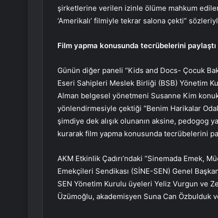
şirketlerine verilen izinle ölüme mahkum edile
‘Amerikalı’ filmiyle tekrar salona çekti” sözleriyl
Film yapma konusunda tecrübelerini paylaştı
Günün diğer paneli “Kids and Docs- Çocuk Bak
Eseri Sahipleri Meslek Birliği (BSB) Yönetim K
Alman belgesel yönetmeni Susanne Kim konuk 
yönlendirmesiyle çektiği “Benim Harikalar Od
şimdiye dek alışık olunanın aksine, pedogog y
kurarak film yapma konusunda tecrübelerini pay
AKM Etkinlik Çadırı’ndaki “Sinemada Emek, Müc
Emekçileri Sendikası (SİNE-SEN) Genel Başkan
SEN Yönetim Kurulu üyeleri Yeliz Vurgun ve Ze
Üzümoğlu, akademisyen Suna Can Özbulduk ve H