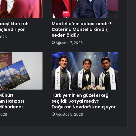
aşlıkları ruh
Montella’nın ablası kimdir?
üçlendiriyor
Caterina Montella kimdir,
neden öldü?
2026
Ağustos 7, 2026
Mühür!
Türkiye’nin en güzel erkeği
ın Hafızası
seçildi: Sosyal medya
Mühürlendi
Doğukan Navdar’ı konuşuyor
2026
Ağustos 5, 2026