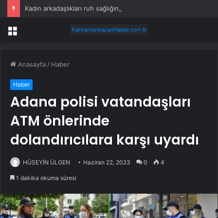
Kadın arkadaşlıkları ruh sağlığını güçlendiriyor
Menü
Anasayfa
/
Haber
Haber
Adana polisi vatandaşları
ATM önlerinde
dolandırıcılara karşı uyardı
HÜSEYİN ÜLGEN
Haziran 22, 2023
0
4
1 dakika okuma süresi