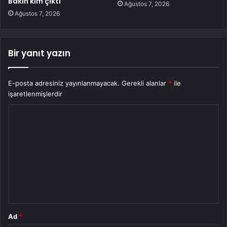
Bakın kim çıktı
Ağustos 7, 2026
Ağustos 7, 2026
Bir yanıt yazın
E-posta adresiniz yayınlanmayacak.
Gerekli alanlar
*
ile
işaretlenmişlerdir
Y
o
r
u
m
*
Ad
*