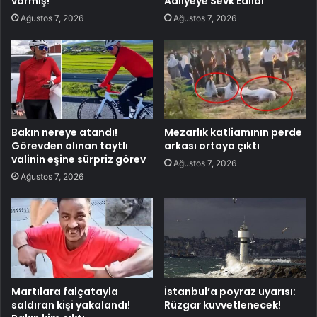
varmış!
Adliyeye Sevk Edildi
Ağustos 7, 2026
Ağustos 7, 2026
Bakın nereye atandı!
Mezarlık katliamının perde
Görevden alınan taytlı
arkası ortaya çıktı
valinin eşine sürpriz görev
Ağustos 7, 2026
Ağustos 7, 2026
Martılara falçatayla
İstanbul’a poyraz uyarısı:
saldıran kişi yakalandı!
Rüzgar kuvvetlenecek!