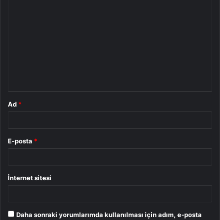
Y
o
r
u
m
*
Ad
*
E-posta
*
İnternet sitesi
Daha sonraki yorumlarımda kullanılması için adım, e-posta