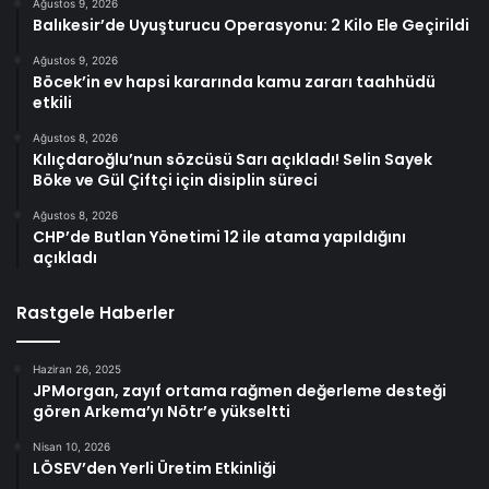
Ağustos 9, 2026
Balıkesir’de Uyuşturucu Operasyonu: 2 Kilo Ele Geçirildi
Ağustos 9, 2026
Böcek’in ev hapsi kararında kamu zararı taahhüdü
etkili
Ağustos 8, 2026
Kılıçdaroğlu’nun sözcüsü Sarı açıkladı! Selin Sayek
Böke ve Gül Çiftçi için disiplin süreci
Ağustos 8, 2026
CHP’de Butlan Yönetimi 12 ile atama yapıldığını
açıkladı
Rastgele Haberler
Haziran 26, 2025
JPMorgan, zayıf ortama rağmen değerleme desteği
gören Arkema’yı Nötr’e yükseltti
Nisan 10, 2026
LÖSEV’den Yerli Üretim Etkinliği