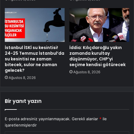
İstanbul İSKİ su kesintisi!
İddia: Kılıçdaroğlu yakın
24-25 Temmuz İstanbul’da
zamanda kurultay
su kesintisi ne zaman
düşünmüyor, CHP’yi
bitecek, sular ne zaman
seçime kendisi götürecek
gelecek?
Ağustos 8, 2026
Ağustos 8, 2026
Bir yanıt yazın
E-posta adresiniz yayınlanmayacak.
Gerekli alanlar
*
ile
işaretlenmişlerdir