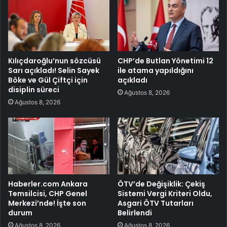
Kılıçdaroğlu’nun sözcüsü
CHP’de Butlan Yönetimi 12
Sarı açıkladı! Selin Sayek
ile atama yapıldığını
Böke ve Gül Çiftçi için
açıkladı
disiplin süreci
Ağustos 8, 2026
Ağustos 8, 2026
Haberler.com Ankara
ÖTV’de Değişiklik: Çekiş
Temsilcisi, CHP Genel
Sistemi Vergi Kriteri Oldu,
Merkezi’nde! İşte son
Asgari ÖTV Tutarları
durum
Belirlendi
Ağustos 8, 2026
Ağustos 8, 2026