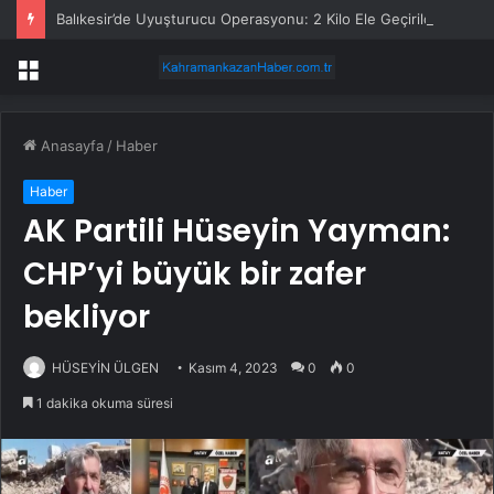
Balıkesir’de Uyuşturucu Operasyonu: 2 Kilo Ele Geçirildi
Menü
Anasayfa
/
Haber
Haber
AK Partili Hüseyin Yayman:
CHP’yi büyük bir zafer
bekliyor
HÜSEYİN ÜLGEN
Kasım 4, 2023
0
0
1 dakika okuma süresi