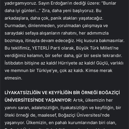
yadırgamıyoruz. Sayın Erdoğan’ın dediği üzere: “Bunlar
daha iyi günleri…” Zira, daha yeni başlıyoruz. Bu
arkadaşlara, daha çok, panik atakları yaşatacağız.
Durmadan, dinlenmeden, yorulmadan çalışmaya ve
saraydaki sefaya alışanların rahatını, her adımımızla
bozmaya, itinayla devam edeceğiz. Hiç kusura bakmasınlar.
Bu teklifimiz, YETERLİ Parti olarak, Büyük Türk Milleti’ne
verdiğimiz kelamın, bir sefer daha, gür bir sesle tekrarıdır.
İstibdatın bitişine az kaldı! Hürriyete az kaldı! Güçlü, varlıklı
ve memnun bir Türkiye’ye, çok az kaldı. Kimse merak
etmesin.
LİYAKATSİZLİĞİN VE KEYFİLİĞİN BİR ÖRNEĞİ BOĞAZİÇİ
ÜNİVERSİTESİ’NDE YAŞANIYOR:
Artık, ülkemizin her
yanını saran, adaletsizliğin, liyakatsizliğin ve keyfiliğin, bir
öteki örneği de, maalesef, Boğaziçi Üniversitesi’nde
yaşanıyor. Ülkemizin, en pahalı kurumlarından biri olan,