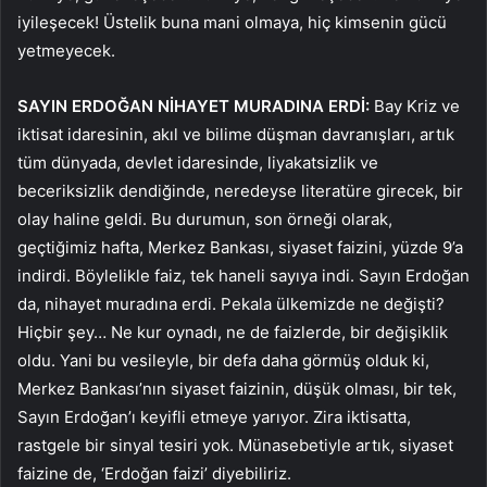
iyileşecek! Üstelik buna mani olmaya, hiç kimsenin gücü
yetmeyecek.
SAYIN ERDOĞAN NİHAYET MURADINA ERDİ:
Bay Kriz ve
iktisat idaresinin, akıl ve bilime düşman davranışları, artık
tüm dünyada, devlet idaresinde, liyakatsizlik ve
beceriksizlik dendiğinde, neredeyse literatüre girecek, bir
olay haline geldi. Bu durumun, son örneği olarak,
geçtiğimiz hafta, Merkez Bankası, siyaset faizini, yüzde 9’a
indirdi. Böylelikle faiz, tek haneli sayıya indi. Sayın Erdoğan
da, nihayet muradına erdi. Pekala ülkemizde ne değişti?
Hiçbir şey… Ne kur oynadı, ne de faizlerde, bir değişiklik
oldu. Yani bu vesileyle, bir defa daha görmüş olduk ki,
Merkez Bankası’nın siyaset faizinin, düşük olması, bir tek,
Sayın Erdoğan’ı keyifli etmeye yarıyor. Zira iktisatta,
rastgele bir sinyal tesiri yok. Münasebetiyle artık, siyaset
faizine de, ‘Erdoğan faizi’ diyebiliriz.