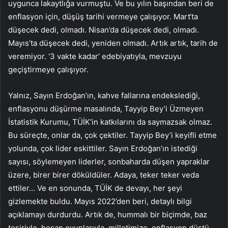
uygunca lakaytlığa vurmuştu. Ve bu yılın başından beri de
enflasyon için, düşüş tarihi vermeye çalışıyor. Mart‘ta
düşecek dedi, olmadı. Nisan’da düşecek dedi, olmadı.
Mayıs’ta düşecek dedi, yeniden olmadı. Artık artık, tarih de
veremiyor. ‘3 vakte kadar’ edebiyatıyla, mevzuyu
geçiştirmeye çalışıyor.
Yalnız, Sayın Erdoğan’ın, kahve fallarına endekslediği,
enflasyonu düşürme masalında, Tayyip Bey’i Üzmeyen
İstatistik Kurumu, TÜİK’in katkılarını da saymazsak olmaz.
Bu süreçte, onlar da, çok çektiler. Tayyip Bey’i keyifli etme
yolunda, çok lider eskittiler. Sayın Erdoğan’ın istediği
sayısı, söylemeyen liderler, sonbaharda düşen yapraklar
üzere, birer birer döküldüler. Adaya, teker teker veda
ettiler… Ve en sonunda, TÜİK de devayı, her şeyi
gizlemekte buldu. Mayıs 2022’den beri, detaylı bilgi
açıklamayı durdurdu. Artık de, hummalı bir biçimde, baz
tesiriyle, hesap oyunlarıyla, milletimize, enflasyon düştü