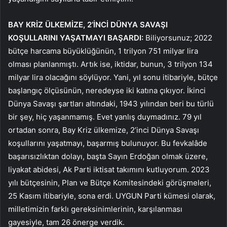
BAY KRİZ ÜLKEMİZE, 2’İNCİ DÜNYA SAVAŞI
KOŞULLARINI YAŞATMAYI BAŞARDI:
Biliyorsunuz; 2022
bütçe harcama büyüklüğünün, 1 trilyon 751 milyar lira
olması planlanmıştı. Artık ise, iktidar, bunun, 3 trilyon 134
milyar lira olacağını söylüyor. Yani, yıl sonu itibariyle, bütçe
başlangıç ölçüsünün, neredeyse iki katına çıkıyor. İkinci
Dünya Savaşı şartları altındaki, 1943 yılından beri bu türlü
bir şey, hiç yaşanmamış. Evet yanlış duymadınız. 79 yıl
ortadan sonra, Bay Kriz ülkemize, 2’inci Dünya Savaşı
koşullarını yaşatmayı, başarmış bulunuyor. Bu fevkalâde
başarısızlıktan dolayı, başta Sayın Erdoğan olmak üzere,
liyakat abidesi, Ak Parti iktisat takımını kutluyorum. 2023
yılı bütçesinin, Plan ve Bütçe Komitesindeki görüşmeleri,
25 Kasım itibariyle, sona erdi. UYGUN Parti kümesi olarak,
milletimizin farklı gereksinimlerinin, karşılanması
gayesiyle, tam 26 önerge verdik.