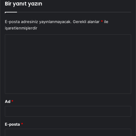
Bir yanıt yazın
E-posta adresiniz yayınlanmayacak.
Gerekli alanlar
*
ile
işaretlenmişlerdir
Y
o
r
u
m
*
Ad
*
E-posta
*