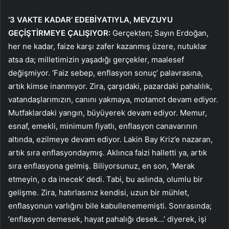
‘3 VAKTE KADAR’ EDEBİYATIYLA, MEVZUYU
GEÇİŞTİRMEYE ÇALIŞIYOR:
Gerçekten; Sayın Erdoğan,
her ne kadar, faize karşı zafer kazanmış üzere, nutuklar
atsa da; milletimizin yaşadığı gerçekler, maalesef
değişmiyor. ‘Faiz sebep, enflasyon sonuç’ palavrasına,
artık kimse inanmıyor. Zira, çarşıdaki, pazardaki pahalılık,
vatandaşlarımızın, canını yakmaya, motamot devam ediyor.
Mutfaklardaki yangın, büyüyerek devam ediyor. Memur,
esnaf, emekli, minimum fiyatlı, enflasyon canavarının
altında, ezilmeye devam ediyor. Lakin Bay Kriz’e nazaran,
artık sıra enflasyondaymış. Aklınca faizi halletti ya, artık
sıra enflasyona gelmiş. Biliyorsunuz, en son, ‘Merak
etmeyin, o da inecek’ dedi. Tabi, bu aslında, olumlu bir
gelişme. Zira, hatırlasınız kendisi, uzun bir mühlet,
enflasyonun varlığını bile kabullenememişti. Sonrasında;
‘enflasyon demesek, hayat pahalığı desek…’ diyerek, işi