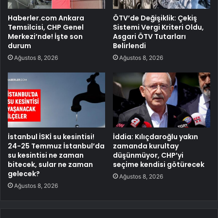
Haberler.com Ankara
ÖTV’de Değişiklik: Çekiş
Temsilcisi, CHP Genel
Sistemi Vergi Kriteri Oldu,
Merkezi’nde! İşte son
Asgari ÖTV Tutarları
durum
Belirlendi
Ağustos 8, 2026
Ağustos 8, 2026
İstanbul İSKİ su kesintisi!
İddia: Kılıçdaroğlu yakın
24-25 Temmuz İstanbul’da
zamanda kurultay
su kesintisi ne zaman
düşünmüyor, CHP’yi
bitecek, sular ne zaman
seçime kendisi götürecek
gelecek?
Ağustos 8, 2026
Ağustos 8, 2026