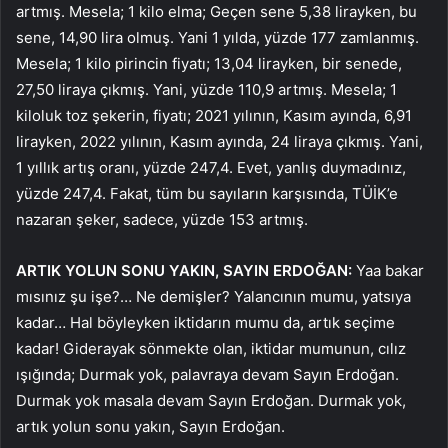
artmış. Mesela; 1 kilo elma; Geçen sene 5,38 lirayken, bu
sene, 14,90 lira olmuş. Yani 1 yılda, yüzde 177 zamlanmış.
Mesela; 1 kilo pirincin fiyatı; 13,04 lirayken, bir senede,
27,50 liraya çıkmış. Yani, yüzde 110,9 artmış. Mesela; 1
kiloluk toz şekerin, fiyatı; 2021 yılının, Kasım ayında, 6,91
lirayken, 2022 yılının, Kasım ayında, 24 liraya çıkmış. Yani,
1 yıllık artış oranı, yüzde 247,4. Evet, yanlış duymadınız,
yüzde 247,4. Fakat, tüm bu sayıların karşısında, TÜİK’e
nazaran şeker, sadece, yüzde 153 artmış.
ARTIK YOLUN SONU YAKIN, SAYIN ERDOĞAN:
Yaa bakar
mısınız şu işe?… Ne demişler? Yalancının mumu, yatsıya
kadar… Hal böyleyken iktidarın mumu da, artık seçime
kadar! Giderayak sönmekte olan, iktidar mumunun, cılız
ışığında; Durmak yok, palavraya devam Sayın Erdoğan.
Durmak yok masala devam Sayın Erdoğan. Durmak yok,
artık yolun sonu yakın, Sayın Erdoğan.