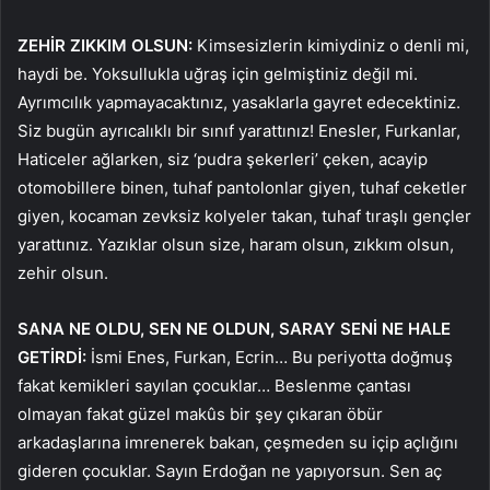
ZEHİR ZIKKIM OLSUN:
Kimsesizlerin kimiydiniz o denli mi,
haydi be. Yoksullukla uğraş için gelmiştiniz değil mi.
Ayrımcılık yapmayacaktınız, yasaklarla gayret edecektiniz.
Siz bugün ayrıcalıklı bir sınıf yarattınız! Enesler, Furkanlar,
Haticeler ağlarken, siz ‘pudra şekerleri’ çeken, acayip
otomobillere binen, tuhaf pantolonlar giyen, tuhaf ceketler
giyen, kocaman zevksiz kolyeler takan, tuhaf tıraşlı gençler
yarattınız. Yazıklar olsun size, haram olsun, zıkkım olsun,
zehir olsun.
SANA NE OLDU, SEN NE OLDUN, SARAY SENİ NE HALE
GETİRDİ:
İsmi Enes, Furkan, Ecrin… Bu periyotta doğmuş
fakat kemikleri sayılan çocuklar… Beslenme çantası
olmayan fakat güzel makûs bir şey çıkaran öbür
arkadaşlarına imrenerek bakan, çeşmeden su içip açlığını
gideren çocuklar. Sayın Erdoğan ne yapıyorsun. Sen aç