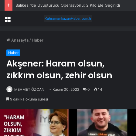
Böcek’in ev hapsi kararında kamu zararı taahhüdü etkili
Menü
Anasayfa
/
Haber
Haber
Akşener: Haram olsun,
zıkkım olsun, zehir olsun
MEHMET ÖZCAN
Kasım 30, 2022
0
14
9 dakika okuma süresi