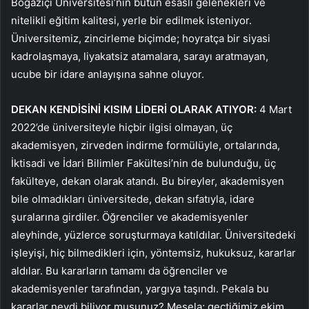
Boğaziçi Üniversitesi’nin bütün esaslı gelenekleri ve
nitelikli eğitim kalitesi, yerle bir edilmek isteniyor.
Üniversitemiz, zincirleme biçimde; hoyratça bir siyasi
kadrolaşmaya, liyakatsiz atamalara, sarayı aratmayan,
ucube bir idare anlayışına sahne oluyor.
DEKAN KENDİSİNİ KISIM LİDERİ OLARAK ATIYOR:
4 Mart
2022’de üniversiteyle hiçbir ilgisi olmayan, üç
akademisyen, zirveden indirme formülüyle, ortalarında,
İktisadi ve İdari Bilimler Fakültesi’nin de bulunduğu, üç
fakülteye, dekan olarak atandı. Bu bireyler, akademisyen
bile olmadıkları üniversitede, dekan sıfatıyla, idare
şuralarına girdiler. Öğrenciler ve akademisyenler
aleyhinde, yüzlerce soruşturmaya katıldılar. Üniversitedeki
işleyişi, hiç bilmedikleri için, yöntemsiz, hukuksuz, kararlar
aldılar. Bu kararların tamamı da öğrenciler ve
akademisyenler tarafından, yargıya taşındı. Pekala bu
kararlar neydi biliyor musunuz? Mesela; geçtiğimiz ekim