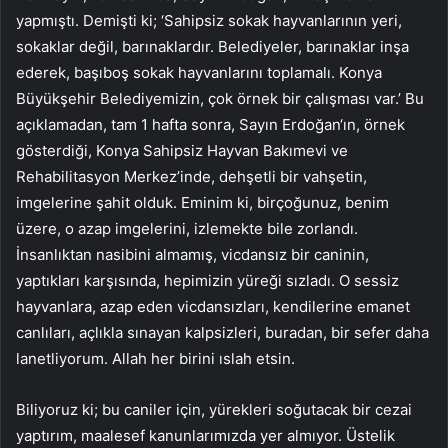
yapmıştı. Demişti ki; ‘Sahipsiz sokak hayvanlarının yeri,
sokaklar değil, barınaklardır. Belediyeler, barınaklar inşa
ederek, başıboş sokak hayvanlarını toplamalı. Konya
Büyükşehir Belediyemizin, çok örnek bir çalışması var.’ Bu
açıklamadan, tam 1 hafta sonra, Sayın Erdoğan‘ın, örnek
gösterdiği, Konya Sahipsiz Hayvan Bakımevi ve
Rehabilitasyon Merkez’inde, dehşetli bir vahşetin,
imgelerine şahit olduk. Eminim ki, birçoğunuz, benim
üzere, o azap imgelerini, izlemekte bile zorlandı.
İnsanlıktan nasibini almamış, vicdansız bir caninin,
yaptıkları karşısında, hepimizin yüreği sızladı. O sessiz
hayvanlara, azap eden vicdansızları, kendilerine emanet
canlıları, açlıkla sınayan kalpsizleri, buradan, bir sefer daha
lanetliyorum. Allah her birini ıslah etsin.
Biliyoruz ki; bu caniler için, yürekleri soğutacak bir cezai
yaptırım, maalesef kanunlarımızda yer almıyor. Üstelik