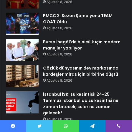
Ağustos 8, 2026
PMCC 2. Sezon Şampiyonu TEAM
GOAT Oldu
Ağustos 8, 2026
Bursa İnegöl’de binicilik için modern
manejler yapılıyor
Ağustos 8, 2026
Gözlük dünyasının dev markasında
kardeşler miras için birbirine düştü
Ağustos 8, 2026
İstanbul İSKİ su kesintisi! 24-25
Temmuz İstanbul’da su kesintisi ne
zaman bitecek, sular ne zaman
gelecek?
Ağustos 8, 2026
İddia: Kılıçdaroğlu yakın zamanda
Facebook
Twitter
WhatsApp
Telegram
Viber