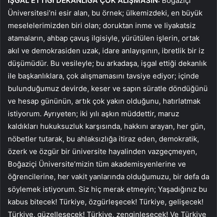
İŞGAL ETTİĞİ DEKANLIĞA ÇOK ALIŞMASIN:
Boğaziçi
Üniversitesi’ni esir alan, bu örnek; ülkemizdeki, en büyük
meselelerimizden biri olan; doruktan inme ve liyakatsiz
atamaların, ahbap çavuş ilgisiyle, yürütülen işlerin, ortak
akıl ve demokrasiden uzak, idare anlayışının, ibretlik bir iz
düşümüdür. Bu vesileyle; bu arkadaşa, işgal ettiği dekanlık
ile başkanlıklara, çok alışmamasını tavsiye ediyor; içinde
bulunduğumuz devirde, keser ve sapın süratle döndüğünü
ve hesap gününün, artık çok yakın olduğunu, hatırlatmak
istiyorum. Ayrıyeten; iki yılı aşkın müddettir, maruz
kaldıkları hukuksuzluk karşısında, hakkını arayan, her gün,
nöbetler tutarak, bu ahlaksızlığa itiraz eden, demokratik,
özerk ve özgür bir üniversite hayalinden vazgeçmeyen,
Boğaziçi Üniversite’mizin tüm akademisyenlerine ve
öğrencilerine, her vakit yanlarında olduğumuzu, bir defa da
söylemek istiyorum. Siz hiç merak etmeyin; Yaşadığınız bu
kabus bitecek! Türkiye, özgürleşecek! Türkiye, gelişecek!
Türkiye, güzelleşecek! Türkiye, zenginleşecek! Ve Türkiye