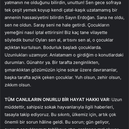
yatmanın ne olduğunu bilirdin, unuttun! Sen gece sofraya
tek çeşit yemek koyup kendi çatal-kaşık uzatamamış bir
annenin hassasiyetini bilirdin Sayın Erdoğan. Sana ne oldu,
sen ne oldun. Saray seni ne hale getirdi. Çocukların
yemeğini nasıl iptal ettirirsin! Biz kaç tane vilayette
söyledik bunu! Oyları sen al, artısını sen al, o çocuklar
açlıktan kurtulsun. Bodurluk başladı çocuklarda.
Uzunlukları uzamıyor. Anlatamam o girdiğim o konutlardaki
durumları. Günahtır ya. Bir tarafta zenginlikten,
şımarıklıktan gözümüzün içine sokar üzere davrananlar,
başka tarafta açlık çeken çocuklar. Yuh olsun, zehir olsun,
zıkkım olsun.
TÜM CANLILARIN ONURLU BİR HAYAT HAKKI VAR:
Uzun
müddettir, sahipsiz sokak hayvanlarıyla ilgili haberleri,
tasayla takip ediyoruz. Bu sıkıntı, ülkemiz için, artık çok
önemli bir sorun hâline geldi. Bu sorun; gün geliyor,