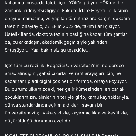
kullanma müsaade talebi için, YÖK’e gidiyor. YÖK de, her
zamanki ciddiyetsizliğiyle, Fakülte İdare Heyeti ile, kısmın
onayı olmamasına, ve yapılan tüm itirazlara karşın, dekanın
talebini onaylayıp, 27 Ekim 2022’de, takım ilanı çıkıyor.
Üstelik ilanda, doktora tezinin başlığına kadar, tüm şartlar
da, bu arkadaşın, akademik geçmişiyle yakından
örtüşüyor… Yaa, bakın siz şu tesadüfe…
İşte tüm bu rezillik, Boğaziçi Üniversitesi’nin, ne derece
amaç alındığını, şahsî çıkarlar ve rant arayışları için, ne
kadar tahrip edildiğini çok net bir formda, ortaya koyuyor.
Bu durum; ülkemizdeki, her gelir kümesinden, en parlak
çocuklarımızın, alınlarının teriyle girip, kamu kaynaklarıyla,
dünya standardında eğitim aldıkları, saygın bir
üniversitemizin; liyakatsizlikle, kayırmacılıkla ve keyfilikle,
düşürüldüğü durumun özetidir.