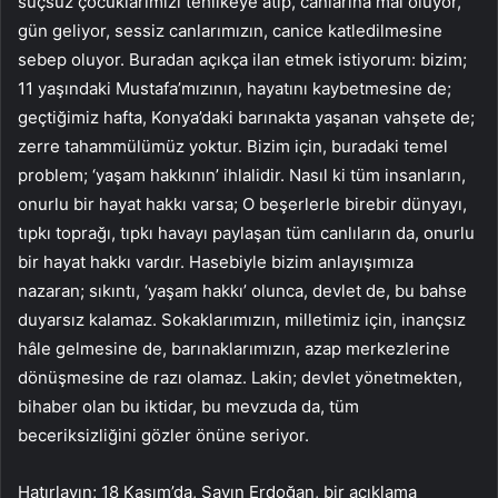
suçsuz çocuklarımızı tehlikeye atıp, canlarına mal oluyor,
gün geliyor, sessiz canlarımızın, canice katledilmesine
sebep oluyor. Buradan açıkça ilan etmek istiyorum: bizim;
11 yaşındaki Mustafa’mızının, hayatını kaybetmesine de;
geçtiğimiz hafta, Konya’daki barınakta yaşanan vahşete de;
zerre tahammülümüz yoktur. Bizim için, buradaki temel
problem; ‘yaşam hakkının’ ihlalidir. Nasıl ki tüm insanların,
onurlu bir hayat hakkı varsa; O beşerlerle birebir dünyayı,
tıpkı toprağı, tıpkı havayı paylaşan tüm canlıların da, onurlu
bir hayat hakkı vardır. Hasebiyle bizim anlayışımıza
nazaran; sıkıntı, ‘yaşam hakkı’ olunca, devlet de, bu bahse
duyarsız kalamaz. Sokaklarımızın, milletimiz için, inançsız
hâle gelmesine de, barınaklarımızın, azap merkezlerine
dönüşmesine de razı olamaz. Lakin; devlet yönetmekten,
bihaber olan bu iktidar, bu mevzuda da, tüm
beceriksizliğini gözler önüne seriyor.
Hatırlayın; 18 Kasım’da, Sayın Erdoğan, bir açıklama