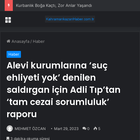
Kurbanlık Boğa Kaçtı, Zor Anlar Yaşandı
Menü
Anasayfa
/
Haber
Haber
Alevi kurumlarına ‘suç
ehliyeti yok’ denilen
saldırgan için Adli Tıp’tan
‘tam cezai sorumluluk’
raporu
MEHMET ÖZCAN
Mart 29, 2023
0
5
3 dakika okuma süresi