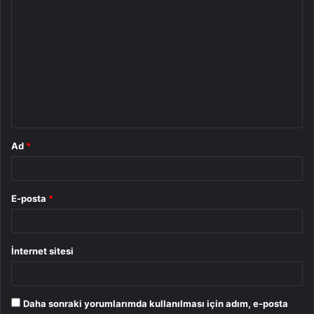
Y
o
r
u
m
*
Ad
*
E-posta
*
İnternet sitesi
Daha sonraki yorumlarımda kullanılması için adım, e-posta