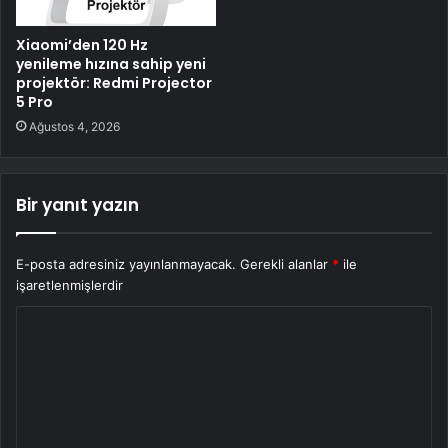
Xiaomi’den 120 Hz
yenileme hızına sahip yeni
projektör: Redmi Projector
5 Pro
Ağustos 4, 2026
Bir yanıt yazın
E-posta adresiniz yayınlanmayacak.
Gerekli alanlar
*
ile
işaretlenmişlerdir
Y
o
r
u
m