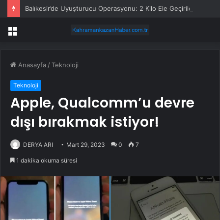
Balıkesir’de Uyuşturucu Operasyonu: 2 Kilo Ele Geçirildi
Menü
Anasayfa
/
Teknoloji
Teknoloji
Apple, Qualcomm’u devre
dışı bırakmak istiyor!
DERYA ARI
Mart 29, 2023
0
7
1 dakika okuma süresi