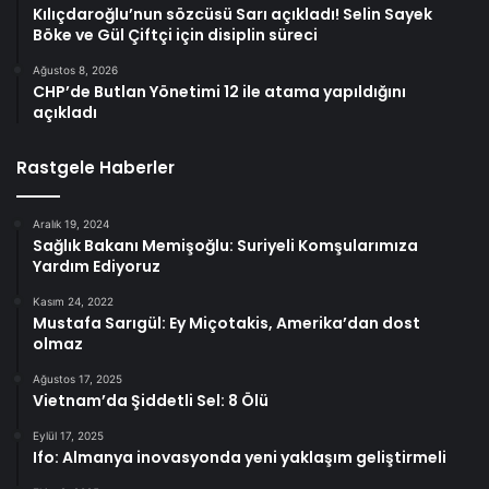
Kılıçdaroğlu’nun sözcüsü Sarı açıkladı! Selin Sayek
Böke ve Gül Çiftçi için disiplin süreci
Ağustos 8, 2026
CHP’de Butlan Yönetimi 12 ile atama yapıldığını
açıkladı
Rastgele Haberler
Aralık 19, 2024
Sağlık Bakanı Memişoğlu: Suriyeli Komşularımıza
Yardım Ediyoruz
Kasım 24, 2022
Mustafa Sarıgül: Ey Miçotakis, Amerika’dan dost
olmaz
Ağustos 17, 2025
Vietnam’da Şiddetli Sel: 8 Ölü
Eylül 17, 2025
Ifo: Almanya inovasyonda yeni yaklaşım geliştirmeli