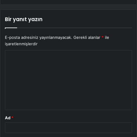
Bir yanıt yazın
E-posta adresiniz yayınlanmayacak.
Gerekli alanlar
*
ile
işaretlenmişlerdir
Y
o
r
u
m
*
Ad
*