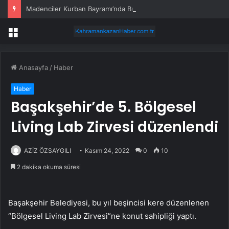
Madenciler Kurban Bayramı’nda Buluştu
Menü
Anasayfa
/
Haber
Haber
Başakşehir’de 5. Bölgesel
Living Lab Zirvesi düzenlendi
AZİZ ÖZSAYGILI
Kasım 24, 2022
0
10
2 dakika okuma süresi
Başakşehir Belediyesi, bu yıl beşincisi kere düzenlenen
“Bölgesel Living Lab Zirvesi”ne konut sahipliği yaptı.