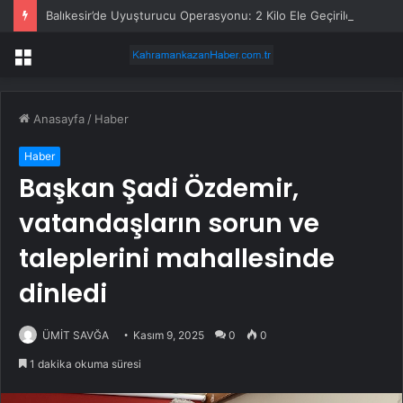
Balıkesir’de Uyuşturucu Operasyonu: 2 Kilo Ele Geçirildi
Menü
Anasayfa
/
Haber
Haber
Başkan Şadi Özdemir,
vatandaşların sorun ve
taleplerini mahallesinde
dinledi
ÜMİT SAVĞA
Kasım 9, 2025
0
0
1 dakika okuma süresi