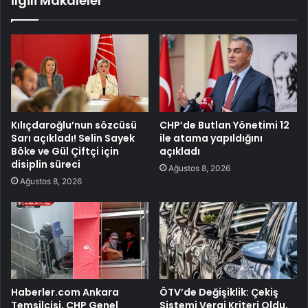
İlgili Makaleler
Kılıçdaroğlu’nun sözcüsü
CHP’de Butlan Yönetimi 12
Sarı açıkladı! Selin Sayek
ile atama yapıldığını
Böke ve Gül Çiftçi için
açıkladı
disiplin süreci
Ağustos 8, 2026
Ağustos 8, 2026
Haberler.com Ankara
ÖTV’de Değişiklik: Çekiş
Temsilcisi, CHP Genel
Sistemi Vergi Kriteri Oldu,