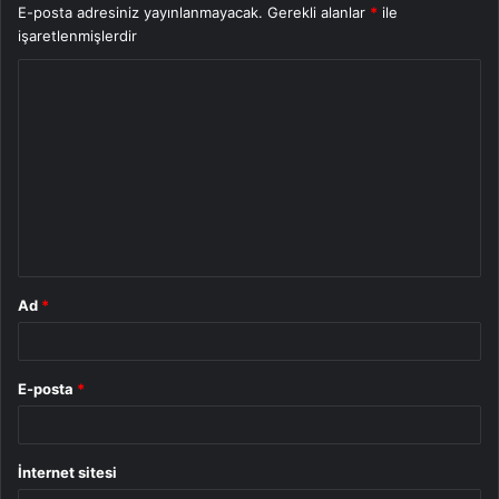
E-posta adresiniz yayınlanmayacak.
Gerekli alanlar
*
ile
işaretlenmişlerdir
Y
o
r
u
m
*
Ad
*
E-posta
*
İnternet sitesi