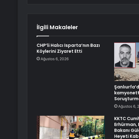
İlgili Makaleler
CHP’li Halıcı Isparta’nın Bazı
Köylerini Ziyaret Etti
Ağustos 6, 2026
Şanlıurfa’
kamyonette
Soruşturma
Ağustos 6, 
KKTC Cumh
Erhürman, 
Bakanı Gül
Heyeti Kabu