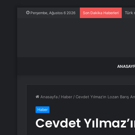
Türk 
Perşembe, Ağustos 6 2026
Son Dakika Haberleri
ANASAY
Anasayfa
/
Haber
/
Cevdet Yılmaz’ın Lozan Barış An
Haber
Cevdet Yılmaz’ı