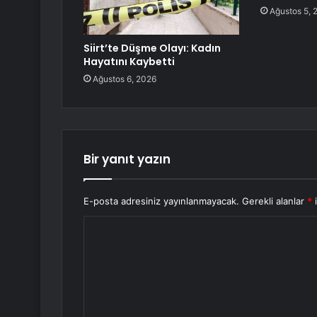
Ağustos 5, 
Siirt’te Düşme Olayı: Kadın
Hayatını Kaybetti
Ağustos 6, 2026
Bir yanıt yazın
E-posta adresiniz yayınlanmayacak.
Gerekli alanlar
*
i
Y
o
r
u
m