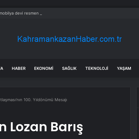
mobilya devi resmen satıldı
FA
HABER
EKONOMI
SAĞLIK
TEKNOLOJI
YAŞAM
tlaşması’nın 100. Yıldönümü Mesajı
n Lozan Barış