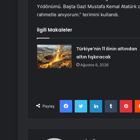
Yıldönümü. Başta Gazi Mustafa Kemal Atatürk o
rahmetle anıyorum.” terimini kullandı.
İlgili Makaleler
Türkiye’nin 11 ilinin altından
altın fışkıracak
Ağustos 6, 2026
Facebook
Twitter
LinkedIn
Tumblr
Pint
Paylaş