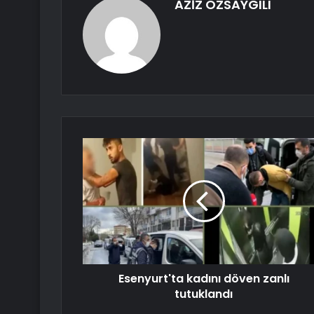
AZİZ ÖZSAYGILI
Esenyurt'ta kadını döven zanlı
tutuklandı