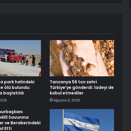
da park halindeki
Tanzanya 56 ton zehri
 ölü bulundu:
Türkiye’ye gönderdi: İadeyi de
 başlatıldı
kabul etmediler
2026
Ağustos 6, 2026
urbaşkanı
Millî Savunma
er ve Beraberindeki
l Etti