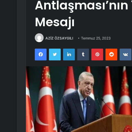
Antlaşması’nın
Mesajı
AZİZ ÖZSAYGILI
Temmuz 25, 2023
Facebook
Twitter
LinkedIn
Tumblr
Pinterest
Reddit