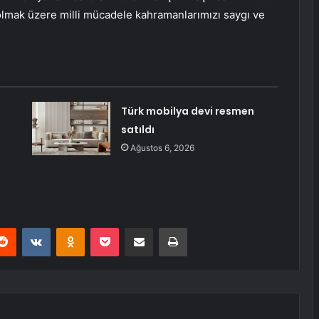
lmak üzere milli mücadele kahramanlarımızı saygı ve
Türk mobilya devi resmen
satıldı
Ağustos 6, 2026
erest
Reddit
VKontakte
Odnoklassniki
Pocket
E-Posta ile paylaş
Yazdır