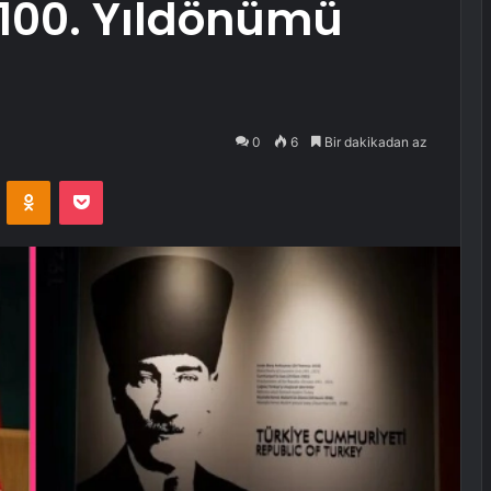
 100. Yıldönümü
0
6
Bir dakikadan az
VKontakte
Odnoklassniki
Pocket