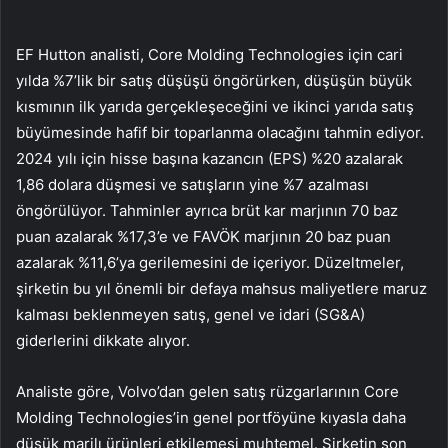
EF Hutton analisti, Core Molding Technologies için cari
yılda %7’lik bir satış düşüşü öngörürken, düşüşün büyük
kısmının ilk yarıda gerçekleşeceğini ve ikinci yarıda satış
büyümesinde hafif bir toparlanma olacağını tahmin ediyor.
2024 yılı için hisse başına kazancın (EPS) %20 azalarak
1,86 dolara düşmesi ve satışların yine %7 azalması
öngörülüyor. Tahminler ayrıca brüt kar marjının 70 baz
puan azalarak %17,3’e ve FAVÖK marjının 20 baz puan
azalarak %11,6’ya gerilemesini de içeriyor. Düzeltmeler,
şirketin bu yıl önemli bir defaya mahsus maliyetlere maruz
kalması beklenmeyen satış, genel ve idari (SG&A)
giderlerini dikkate alıyor.
Analiste göre, Volvo’dan gelen satış rüzgarlarının Core
Molding Technologies’in genel portföyüne kıyasla daha
düşük marjlı ürünleri etkilemesi muhtemel. Şirketin son