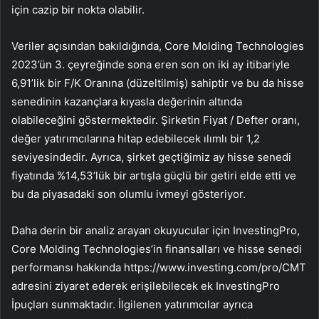
için cazip bir nokta olabilir.
Veriler açısından bakıldığında, Core Molding Technologies
2023’ün 3. çeyreğinde sona eren son on iki ay itibariyle
6,91’lik bir F/K Oranına (düzeltilmiş) sahiptir ve bu da hisse
senedinin kazançlara kıyasla değerinin altında
olabileceğini göstermektedir. Şirketin Fiyat / Defter oranı,
değer yatırımcılarına hitap edebilecek ılımlı bir 1,2
seviyesindedir. Ayrıca, şirket geçtiğimiz ay hisse senedi
fiyatında %14,53’lük bir artışla güçlü bir getiri elde etti ve
bu da piyasadaki son olumlu ivmeyi gösteriyor.
Daha derin bir analiz arayan okuyucular için InvestingPro,
Core Molding Technologies’in finansalları ve hisse senedi
performansı hakkında https://www.investing.com/pro/CMT
adresini ziyaret ederek erişilebilecek ek InvestingPro
İpuçları sunmaktadır. İlgilenen yatırımcılar ayrıca