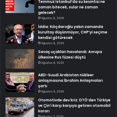
Temmuz İstanbul’da su kesintisi ne
zaman bitecek, sular ne zaman
gelecek?
Ağustos 8, 2026
İddia: Kılıçdaroğlu yakın zamanda
kurultay düşünmüyor, CHP’yi seçime
kendisi götürecek
Ağustos 8, 2026
Savaş uçakları havalandı: Avrupa
ülkesine Rus füzesi düştü
Ağustos 8, 2026
ABD-Suudi Arabistan nükleer
anlaşmasına İbrahim Anlaşmaları
şartı
Ağustos 8, 2026
Otomotivde dev kriz: DTÖ’den Türkiye
ve Çin’i karşı karşıya getiren otomobil
kararı
Ağustos 7, 2026