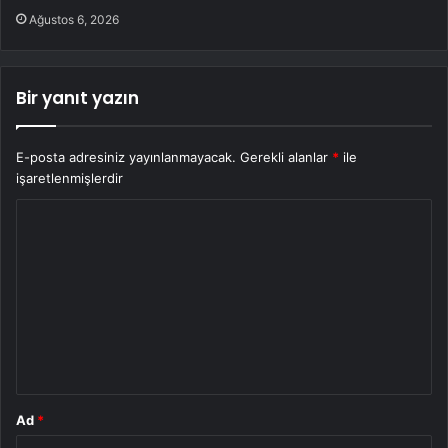
Ağustos 6, 2026
Bir yanıt yazın
E-posta adresiniz yayınlanmayacak.
Gerekli alanlar
*
ile
işaretlenmişlerdir
Y
o
r
u
m
*
Ad
*