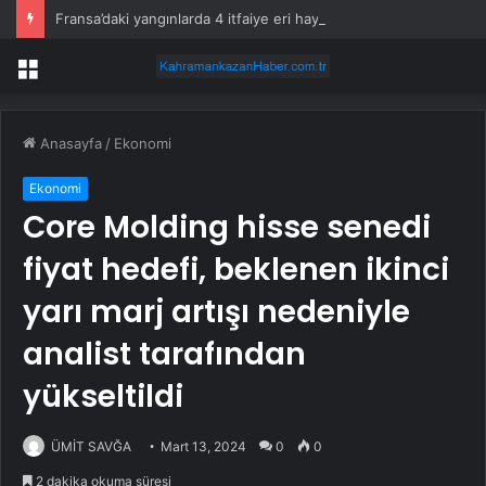
Fransa’daki yangınlarda 4 itfaiye eri hayatını kaybetti
Menü
Anasayfa
/
Ekonomi
Ekonomi
Core Molding hisse senedi
fiyat hedefi, beklenen ikinci
yarı marj artışı nedeniyle
analist tarafından
yükseltildi
ÜMİT SAVĞA
Mart 13, 2024
0
0
2 dakika okuma süresi