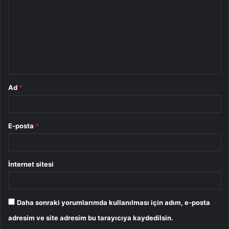
r
u
m
*
Ad
*
E-posta
*
İnternet sitesi
Daha sonraki yorumlarımda kullanılması için adım, e-posta
adresim ve site adresim bu tarayıcıya kaydedilsin.