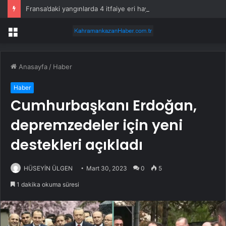
Fransa’daki yangınlarda 4 itfaiye eri hayatını kaybetti
Menü
Anasayfa
/
Haber
Haber
Cumhurbaşkanı Erdoğan,
depremzedeler için yeni
destekleri açıkladı
HÜSEYİN ÜLGEN
Mart 30, 2023
0
5
1 dakika okuma süresi