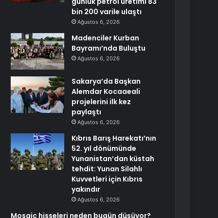
günlük petrol üretimi 83
bin 200 varile ulaştı
Ağustos 6, 2026
Madenciler Kurban
Bayramı’nda Buluştu
Ağustos 6, 2026
Sakarya’da Başkan
Alemdar Kocaaeali
projelerini ilk kez
paylaştı
Ağustos 6, 2026
Kıbrıs Barış Harekatı’nın
52. yıl dönümünde
Yunanistan’dan küstah
tehdit: Yunan Silahlı
Kuvvetleri için Kıbrıs
yakındır
Ağustos 6, 2026
Mosaic hisseleri neden bugün düşüyor?