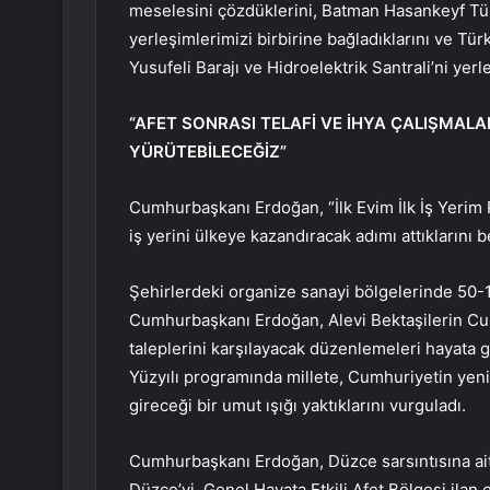
meselesini çözdüklerini, Batman Hasankeyf Tüne
yerleşimlerimizi birbirine bağladıklarını ve Tür
Yusufeli Barajı ve Hidroelektrik Santrali’ni yerle
“AFET SONRASI TELAFİ VE İHYA ÇALIŞMALAR
YÜRÜTEBİLECEĞİZ”
Cumhurbaşkanı Erdoğan, “İlk Evim İlk İş Yerim Pr
iş yerini ülkeye kazandıracak adımı attıklarını be
Şehirlerdeki organize sanayi bölgelerinde 50-10
Cumhurbaşkanı Erdoğan, Alevi Bektaşilerin Cum
taleplerini karşılayacak düzenlemeleri hayata 
Yüzyılı programında millete, Cumhuriyetin yeni
gireceği bir umut ışığı yaktıklarını vurguladı.
Cumhurbaşkanı Erdoğan, Düzce sarsıntısına ait
Düzce’yi, Genel Hayata Etkili Afet Bölgesi ilan 