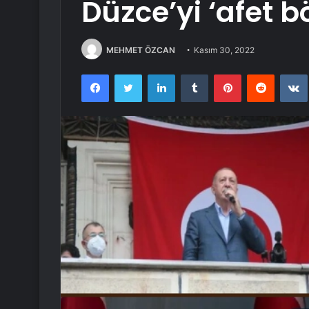
Düzce’yi ‘afet bö
MEHMET ÖZCAN
Kasım 30, 2022
Facebook
Twitter
LinkedIn
Tumblr
Pinterest
Reddit