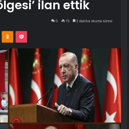
lgesi’ ilan ettik
0
15
2 dakika okuma süresi
VKontakte
Odnoklassniki
Pocket