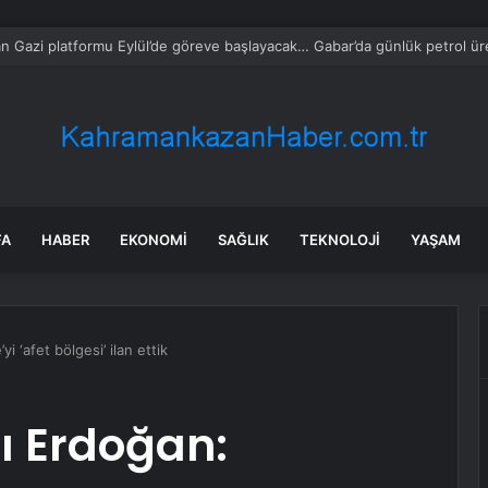
ciler Kurban Bayramı’nda Buluştu
FA
HABER
EKONOMI
SAĞLIK
TEKNOLOJI
YAŞAM
 ‘afet bölgesi’ ilan ettik
 Erdoğan: