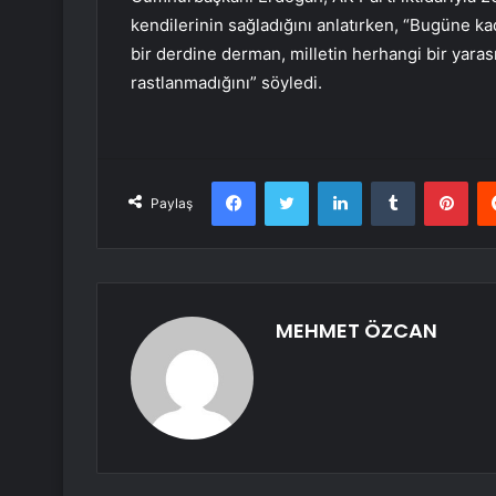
kendilerinin sağladığını anlatırken, “Bugüne 
bir derdine derman, milletin herhangi bir yaras
rastlanmadığını” söyledi.
Facebook
Twitter
LinkedIn
Tumblr
Pint
Paylaş
MEHMET ÖZCAN