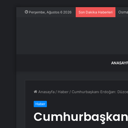
Maden
Perşembe, Ağustos 6 2026
Son Dakika Haberleri
ANASAY
Anasayfa
/
Haber
/
Cumhurbaşkanı Erdoğan: Düzce’yi
Haber
Cumhurbaşkanı