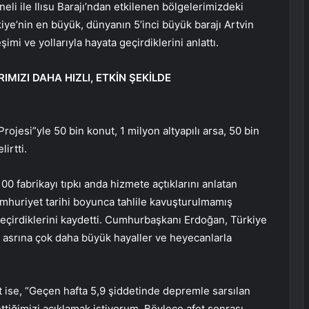
li ile Ilısu Barajı’ndan etkilenen bölgelerimizdeki
kiye’nin en büyük, dünyanın 5’inci büyük barajı Artvin
şimi ve yollarıyla hayata geçirdiklerini anlattı.
IMIZI DAHA HIZLI, ETKİN ŞEKİLDE
ojesi”yle 50 bin konut, 1 milyon altyapılı arsa, 50 bin
lirtti.
0 fabrikayı tıpkı anda hizmete açtıklarını anlatan
huriyet tarihi boyunca tahlile kavuşturulmamış
geçirdiklerini kaydetti. Cumhurbaşkanı Erdoğan, Türkiye
 asrına çok daha büyük hayaller ve heyecanlarla
 ise, “Geçen hafta 5,9 şiddetinde depremle sarsılan
ettiğimizi açıklamak istiyorum. Böylece afet sonrası