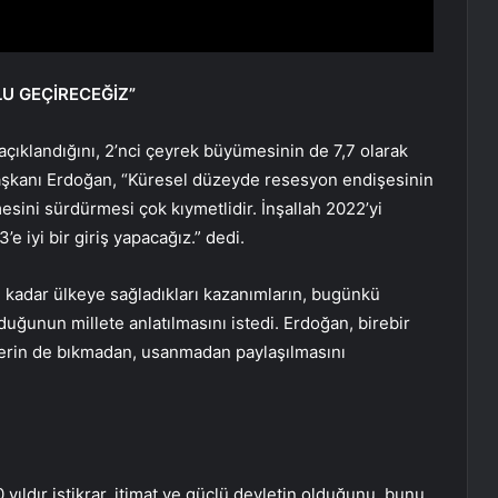
LU GEÇİRECEĞİZ”
açıklandığını, 2’nci çeyrek büyümesinin de 7,7 olarak
rbaşkanı Erdoğan, “Küresel düzeyde resesyon endişesinin
sini sürdürmesi çok kıymetlidir. İnşallah 2022’yi
 iyi bir giriş yapacağız.” dedi.
kadar ülkeye sağladıkları kazanımların, bugünkü
duğunun millete anlatılmasını istedi. Erdoğan, birebir
llerin de bıkmadan, usanmadan paylaşılmasını
yıldır istikrar, itimat ve güçlü devletin olduğunu, bunu