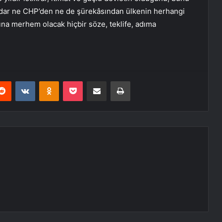
kadar ne CHP’den ne de şürekâsından ülkenin herhangi
ına merhem olacak hiçbir söze, teklife, adıma
erest
Reddit
VKontakte
Odnoklassniki
Pocket
E-Posta ile paylaş
Yazdır