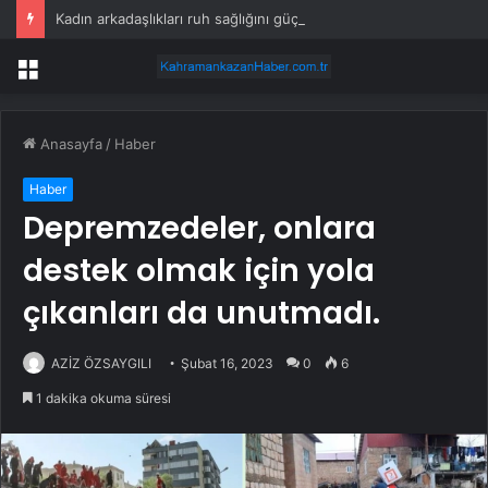
Kadın arkadaşlıkları ruh sağlığını güçlendiriyor
Menü
Anasayfa
/
Haber
Haber
Depremzedeler, onlara
destek olmak için yola
çıkanları da unutmadı.
AZİZ ÖZSAYGILI
Şubat 16, 2023
0
6
1 dakika okuma süresi