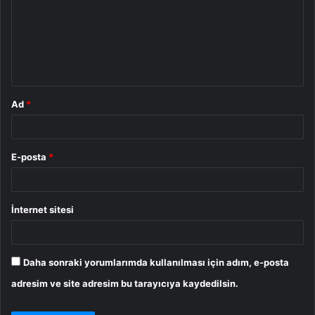
r
u
m
*
Ad
*
E-posta
*
İnternet sitesi
Daha sonraki yorumlarımda kullanılması için adım, e-posta
adresim ve site adresim bu tarayıcıya kaydedilsin.