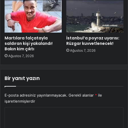
Martılara falçatayla
İstanbul’a poyraz uyarısı:
saldıran kişi yakalandı!
Rüzgar kuvvetlenecek!
Bakın kim çıktı
Ağustos 7, 2026
Ağustos 7, 2026
Bir yanıt yazın
E-posta adresiniz yayınlanmayacak.
Gerekli alanlar
*
ile
işaretlenmişlerdir
Y
o