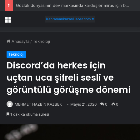
Gözlük dünyasının dev markasında kardeşler miras için birbirine düştü
Menü
Anasayfa
/
Teknoloji
Teknoloji
Discord’da herkes için
uçtan uca şifreli sesli ve
görüntülü görüşme dönemi
MEHMET HAZBİN KAZBEK
Mayıs 21, 2026
0
0
1 dakika okuma süresi