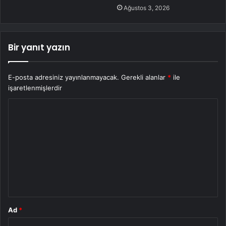
Ağustos 3, 2026
Bir yanıt yazın
E-posta adresiniz yayınlanmayacak.
Gerekli alanlar
*
ile
işaretlenmişlerdir
Y
o
r
u
m
*
Ad
*