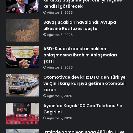
kurultay düşünmüyor, CHP’yi seçime
kendisi götürecek
Ağustos 8, 2026
Savaş uçakları havalandı: Avrupa
ülkesine Rus füzesi düştü
Ağustos 8, 2026
ABD-Suudi Arabistan nükleer
anlaşmasına İbrahim Anlaşmaları
şartı
Ağustos 8, 2026
Otomotivde dev kriz: DTÖ’den Türkiye
ve Çin’i karşı karşıya getiren otomobil
kararı
Ağustos 7, 2026
Aydın’da Kaçak 100 Cep Telefonu Ele
Geçirildi
Ağustos 7, 2026
İzmir’de Şampiyon Boğa 480 Bin TL’ye