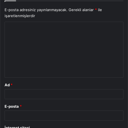
E-posta adresiniz yayınlanmayacak.
Gerekli alanlar
*
ile
işaretlenmişlerdir
Y
o
r
u
m
*
Ad
*
E-posta
*
İnternet sitesi