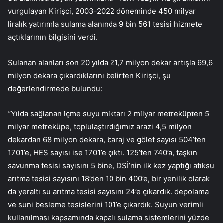
vurgulayan Kirişci, 2003-2022 döneminde 450 milyar
liralık yatırımla sulama alanında 9 bin 561 tesisi hizmete
açtıklarının bilgisini verdi.
Sulanan alanları son 20 yılda 21,7 milyon dekar artışla 69,6
milyon dekara çıkardıklarını belirten Kirişci, şu
değerlendirmede bulundu:
“Yılda sağlanan içme suyu miktarı 2 milyar metreküpten 5
milyar metreküpe, toplulaştırdığımız arazi 4,5 milyon
dekardan 68 milyon dekara, baraj ve gölet sayısı 504’ten
1701’e, HES sayısı ise 1701’e çıktı. 125’ten 740’a, taşkın
savunma tesisi sayısını 5 bine, DSİ’nin ilk kez yaptığı atıksu
arıtma tesisi sayısını 18’den 10 bin 400’e, bir yenilik olarak
da yeraltı su arıtma tesisi sayısını 24’e çıkardık. depolama
ve suni besleme tesislerini 101’e çıkardık. Suyun verimli
kullanılması kapsamında kapalı sulama sistemlerini yüzde