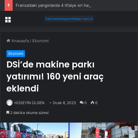
Fransa’daki yangınlarda 4 itfaiye eri hayatını kaybetti
Menü
Anasayfa
/
Ekonomi
Ekonomi
DSİ’de makine parkı
yatırımı! 160 yeni araç
eklendi
HÜSEYİN ÜLGEN
Ocak 8, 2023
0
6
2 dakika okuma süresi