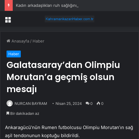
Kadın arkadaşlıkları ruh sağlığını güçlendiriyor
Menü
Anasayfa
/
Haber
Haber
Galatasaray’dan Olimpiu
Morutan’a geçmiş olsun
mesajı
NURCAN BAYRAM
Nisan 25, 2024
0
0
Bir dakikadan az
Ankaragücü’nün Rumen futbolcusu Olimpiu Morutan’ın sağ
aşil tendonunun koptuğu bildirildi.