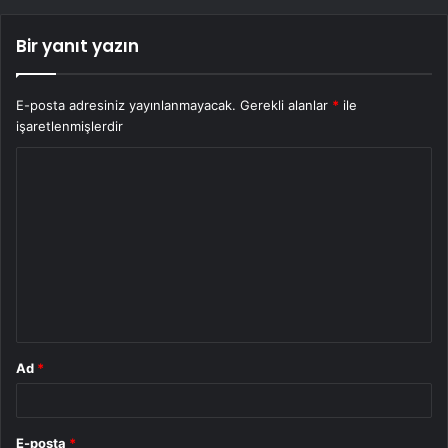
Bir yanıt yazın
E-posta adresiniz yayınlanmayacak.
Gerekli alanlar
*
ile
işaretlenmişlerdir
Y
o
r
u
m
*
Ad
*
E-posta
*