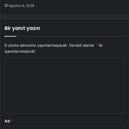
Ağustos 6, 2026
Bir yanıt yazın
E-posta adresiniz yayınlanmayacak.
Gerekli alanlar
*
ile
işaretlenmişlerdir
Y
o
r
u
m
*
Ad
*