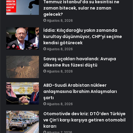
Temmuz İstanbul’da su kesintisi ne
zaman bitecek, sular ne zaman
gelecek?
Ağustos 8, 2026
İddia: Kılıçdaroğlu yakın zamanda
kurultay düşünmüyor, CHP’yi seçime
kendisi götürecek
Ağustos 8, 2026
Savaş uçakları havalandı: Avrupa
ülkesine Rus füzesi düştü
Ağustos 8, 2026
ABD-Suudi Arabistan nükleer
anlaşmasına İbrahim Anlaşmaları
şartı
Ağustos 8, 2026
Otomotivde dev kriz: DTÖ’den Türkiye
ve Çin’i karşı karşıya getiren otomobil
kararı
Ağustos 7, 2026