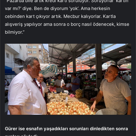
“Pazarda bile artık kredi kartı soruluyor. Soruyorlar ‘kartın
var mı?’ diye. Ben de diyorum ‘yok’. Ama herkesin
cebinden kart çıkıyor artık. Mecbur kalıyorlar. Kartla
alışveriş yapılıyor ama sonra o borç nasıl ödenecek, kimse
bilmiyor.”
Gürer ise esnafın yaşadıkları sorunları dinledikten sonra