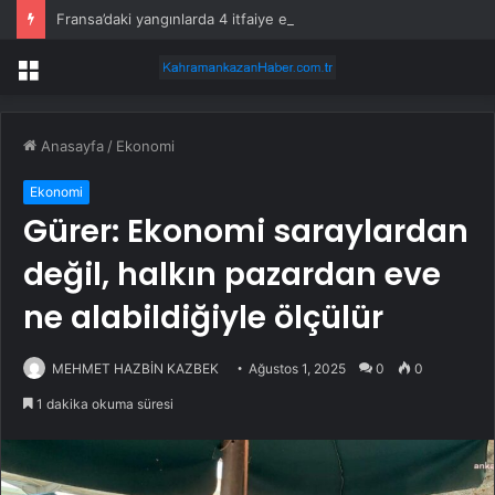
Fransa’daki yangınlarda 4 itfaiye eri hayatını kaybetti
Menü
Anasayfa
/
Ekonomi
Ekonomi
Gürer: Ekonomi saraylardan
değil, halkın pazardan eve
ne alabildiğiyle ölçülür
MEHMET HAZBİN KAZBEK
Ağustos 1, 2025
0
0
1 dakika okuma süresi