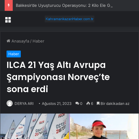
Balıkesir’de Uyuşturucu Operasyonu: 2 Kilo Ele Geçirildi
Menü
Anasayfa
/
Haber
Haber
ILCA 21 Yaş Altı Avrupa
Şampiyonası Norveç’te
sona erdi
DERYA ARI
Ağustos 21, 2023
0
6
Bir dakikadan az