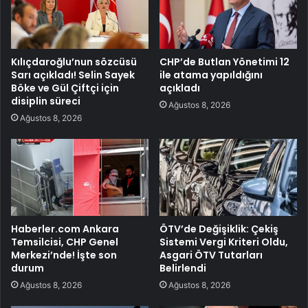
Kılıçdaroğlu’nun sözcüsü
CHP’de Butlan Yönetimi 12
Sarı açıkladı! Selin Sayek
ile atama yapıldığını
Böke ve Gül Çiftçi için
açıkladı
disiplin süreci
Ağustos 8, 2026
Ağustos 8, 2026
Haberler.com Ankara
ÖTV’de Değişiklik: Çekiş
Temsilcisi, CHP Genel
Sistemi Vergi Kriteri Oldu,
Merkezi’nde! İşte son
Asgari ÖTV Tutarları
durum
Belirlendi
Ağustos 8, 2026
Ağustos 8, 2026