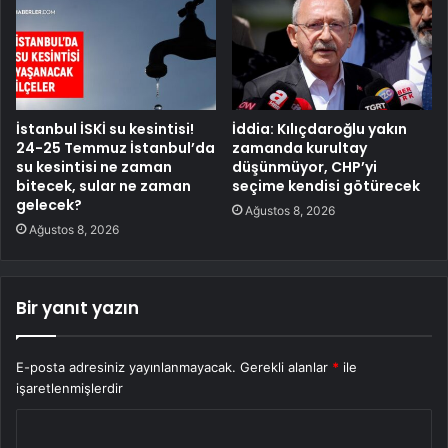
İstanbul İSKİ su kesintisi!
İddia: Kılıçdaroğlu yakın
24-25 Temmuz İstanbul’da
zamanda kurultay
su kesintisi ne zaman
düşünmüyor, CHP’yi
bitecek, sular ne zaman
seçime kendisi götürecek
gelecek?
Ağustos 8, 2026
Ağustos 8, 2026
Bir yanıt yazın
E-posta adresiniz yayınlanmayacak.
Gerekli alanlar
*
ile
işaretlenmişlerdir
Y