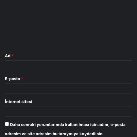
o
r
u
m
*
Ad
*
E-posta
*
İnternet sitesi
Daha sonraki yorumlarımda kullanılması için adım, e-posta
adresim ve site adresim bu tarayıcıya kaydedilsin.