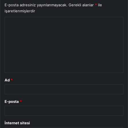
E-posta adresiniz yayınlanmayacak.
Gerekli alanlar
*
ile
işaretlenmişlerdir
Y
o
r
u
m
*
Ad
*
E-posta
*
İnternet sitesi