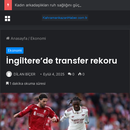
Kadın arkadaşlıkları ruh sağlığını güçlendiriyor
Menü
Anasayfa
/
Ekonomi
Ekonomi
İngiltere’de transfer rekoru
DİLAN BİÇER
Eylül 4, 2025
0
0
1 dakika okuma süresi