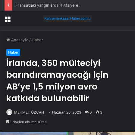
Fransa’daki yangınlarda 4 itfaiye eri hayatını kaybetti
Menü
Anasayfa
/
Haber
Haber
İrlanda, 350 mülteciyi
barındıramayacağı için
AB’ye 1,5 milyon avro
katkıda bulunabilir
MEHMET ÖZCAN
Haziran 26, 2023
0
3
1 dakika okuma süresi