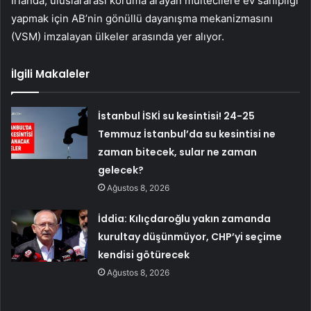
İrlanda, uluslararası koruma arayan mültecilere ev sahipliği
yapmak için AB’nin gönüllü dayanışma mekanizmasını
(VSM) imzalayan ülkeler arasında yer alıyor.
İlgili Makaleler
İstanbul İSKİ su kesintisi! 24-25
Temmuz İstanbul’da su kesintisi ne
zaman bitecek, sular ne zaman
gelecek?
Ağustos 8, 2026
İddia: Kılıçdaroğlu yakın zamanda
kurultay düşünmüyor, CHP’yi seçime
kendisi götürecek
Ağustos 8, 2026