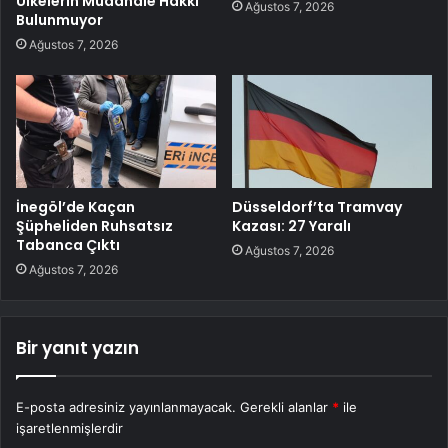
Ülkelerin Müdahale Hakkı
Ağustos 7, 2026
Bulunmuyor
Ağustos 7, 2026
İnegöl’de Kaçan
Düsseldorf’ta Tramvay
Şüpheliden Ruhsatsız
Kazası: 27 Yaralı
Tabanca Çıktı
Ağustos 7, 2026
Ağustos 7, 2026
Bir yanıt yazın
E-posta adresiniz yayınlanmayacak.
Gerekli alanlar
*
ile
işaretlenmişlerdir