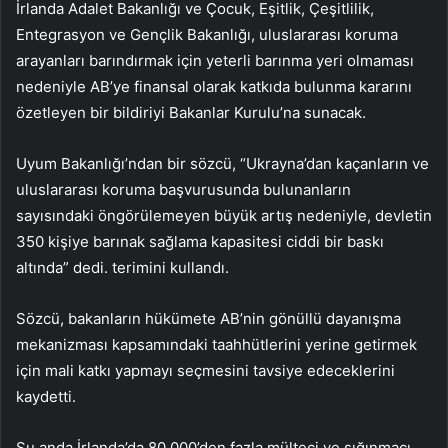
İrlanda Adalet Bakanlığı ve Çocuk, Eşitlik, Çeşitlilik,
Entegrasyon ve Gençlik Bakanlığı, uluslararası koruma
arayanları barındırmak için yeterli barınma yeri olmaması
nedeniyle AB’ye finansal olarak katkıda bulunma kararını
özetleyen bir bildiriyi Bakanlar Kurulu’na sunacak.
Uyum Bakanlığı’ndan bir sözcü, “Ukrayna’dan kaçanların ve
uluslararası koruma başvurusunda bulunanların
sayısındaki öngörülemeyen büyük artış nedeniyle, devletin
350 kişiye barınak sağlama kapasitesi ciddi bir baskı
altında” dedi. terimini kullandı.
Sözcü, bakanların hükümete AB’nin gönüllü dayanışma
mekanizması kapsamındaki taahhütlerini yerine getirmek
için mali katkı yapmayı seçmesini tavsiye edeceklerini
kaydetti.
Şu anda İrlanda’da 80.000’den fazla mülteci ve sığınmacı