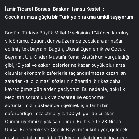
İzmir Ticaret Borsası Başkanı Işınsu Kestelli:
Çocuklarımıza güçlü bir Türkiye bırakma ümidi taşıyorum
Bugün, Türkiye Büyük Millet Meclisinin 104’üncü kuruluş
yıldönümü. Bugün, dünya üzerinde çocuklara armağan
edilmiş tek bayram. Bugün, Ulusal Egemenlik ve Çocuk
Bayramı. Ulu Önder Mustafa Kemal Atatürk’ün vurguladığı
gibi, “Siyasi ve askeri zaferler ne kadar büyük olurlarsa
olsunlar ekonomik zaferlerle taçlandırılmazsa kazanılan
zaferler kalıcı olmaz” sözlerinin önemini bir kez daha
kavradığımız günlerden geçiyoruz. Bu nedenle, tıpkı ilk
Meclis’in sorumluluk ve cesareti ile ekonomik
sorunlarımızın üstesinden gelmek için tarihi bir
seferberliğe imza atmalıyız. 100 yılı geride bırakan
Cumhuriyetimize yakışan budur. Bu hislerle 23 Nisan
Ulusal Egemenlik ve Çocuk Bayramı’nı kutluyor; gelecek
nesillere daha güçlü bir Türkiye bırakabilmenin inanç ve