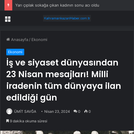
Osman Gazi platformu Eylül’de göreve başlayacak… Gabar’da günlük petrol üretimi 83 bin 200 varile ulaştı
Menü
Anasayfa
/
Ekonomi
Ekonomi
İş ve siyaset dünyasından
23 Nisan mesajları! Milli
iradenin tüm dünyaya ilan
edildiği gün
ÜMİT SAVĞA
Nisan 23, 2024
0
0
9 dakika okuma süresi