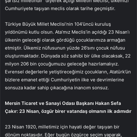
şartsız milletindir” diyerek açtığı Milletin Meclisi, ülkemizi
Cumhuriyete taşıyan meclis olarak tarihe geçmiştir.
Türkiye Büyük Millet Meclisi’nin 104’üncü kuruluş
yıldönümü kutlu olsun. Ata’mız Meclis’in açıldığı 23 Nisan’ı
ülkenin geleceği olarak gördüğü çocuklarımıza armağan
etmiştir. Ülkemiz nüfusunun yüzde 26’sını çocuk nüfusu
oluşturmaktadır. Dünyada söz sahibi bir ülke olacaksak, 22
milyon 206 bin çocuğumuzu geleceğe hazırlamalıyız.
Evrensel değerlerle yetiştireceğimiz çocukların, Atatürk’ün
bizlere emanet ettiği Cumhuriyetin ilke ve devrimlerine
sonsuza kadar sahip çıkacağına inancım sonsuz.
Mersin Ticaret ve Sanayi Odası Başkanı Hakan Sefa
Çakır: 23 Nisan, özgür birer vatandaş olmanın ilk adımıdır
23 Nisan 1920, milletimiz için hayati değer taşıyan bir
dönüm noktasıdır. Eğer bugün özgürce seçim yaparak,