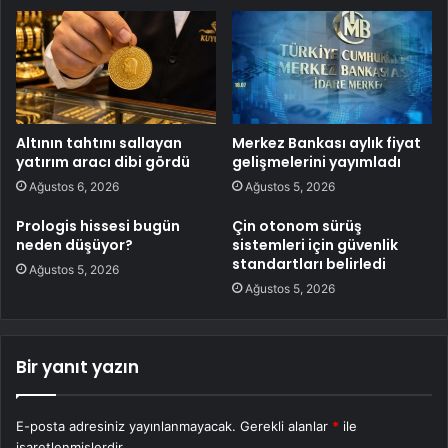
Altının tahtını sallayan
Merkez Bankası aylık fiyat
yatırım aracı dibi gördü
gelişmelerini yayımladı
Ağustos 6, 2026
Ağustos 5, 2026
Prologis hissesi bugün
Çin otonom sürüş
neden düşüyor?
sistemleri için güvenlik
standartları belirledi
Ağustos 5, 2026
Ağustos 5, 2026
Bir yanıt yazın
E-posta adresiniz yayınlanmayacak.
Gerekli alanlar
*
ile
işaretlenmişlerdir