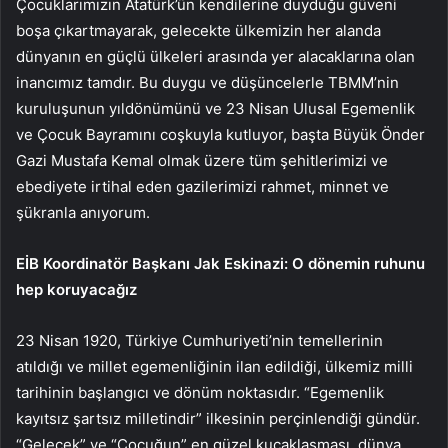
Çocuklarımızın Atatürk’ün kendilerine duyduğu güveni
boşa çıkartmayarak, gelecekte ülkemizin her alanda
dünyanın en güçlü ülkeleri arasında yer alacaklarına olan
inancımız tamdır. Bu duygu ve düşüncelerle TBMM’nin
kuruluşunun yıldönümünü ve 23 Nisan Ulusal Egemenlik
ve Çocuk Bayramını coşkuyla kutluyor, başta Büyük Önder
Gazi Mustafa Kemal olmak üzere tüm şehitlerimizi ve
ebediyete irtihal eden gazilerimizi rahmet, minnet ve
şükranla anıyorum.
EİB Koordinatör Başkanı Jak Eskinazi: O dönemin ruhunu
hep koruyacağız
23 Nisan 1920, Türkiye Cumhuriyeti’nin temellerinin
atıldığı ve millet egemenliğinin ilan edildiği, ülkemiz milli
tarihinin başlangıcı ve dönüm noktasıdır. “Egemenlik
kayıtsız şartsız milletindir” ilkesinin perçinlendiği gündür.
“Gelecek” ve “Çocuğun” en güzel kucaklaşması, dünya