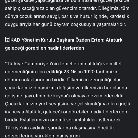
güzel şekilde yapacağınıza ve bu mirasa en güzel şekilde
sahip çıkacağınıza olan güvencimiz tamdır. Dileğimiz, tüm
dünya çocuklarının sevgi, barış ve huzur içinde, kardeşlik
duygularıyla her günü bayram coşkusuyla yaşamalarıdır.
İZİKAD Yönetim Kurulu Başkanı Özden Erten: Atatürk
geleceği görebilen nadir liderlerden
“Türkiye Cumhuriyeti’nin temellerinin atıldığı ve millet
egemenliğinin ilan edildiği 23 Nisan 1920 tarihimizin
dönüm noktalarından biridir. Ülkemizin zenginliği olan
çocuklarımız dinamizm, değişim ve ülkemizin her alanda
gelişme gayretinin de kaynağı olmaya devam edecektir.
Çocuklarımızın yurt sevgisine ve çalışkanlığına olan güçlü
inancıyla Atatürk, geleceği öngörebilen nadir liderlerden
biridir. Evlatlarımızın önemli sorumluluklar üstlenerek
Türkiye’nin aydınlık yarınlarına ulaşmasına öncülük
edeceklerine yürekten inanıyorum.