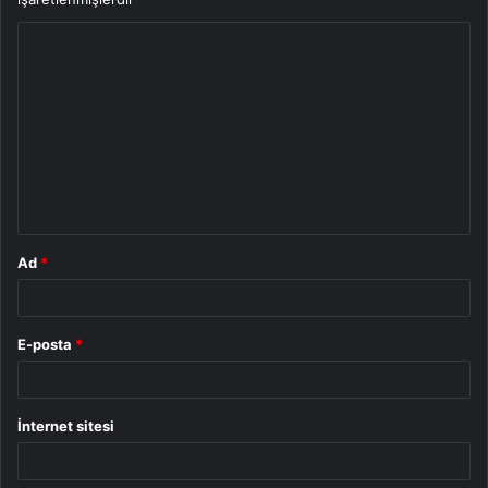
Y
o
r
u
m
*
Ad
*
E-posta
*
İnternet sitesi