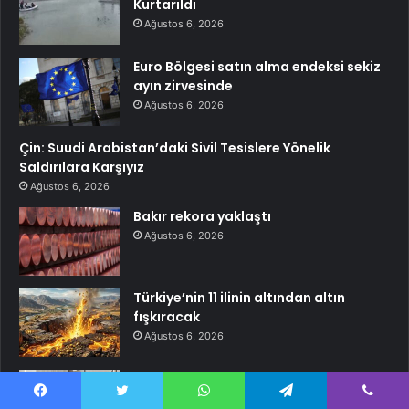
Kurtarıldı
Ağustos 6, 2026
Euro Bölgesi satın alma endeksi sekiz
ayın zirvesinde
Ağustos 6, 2026
Çin: Suudi Arabistan’daki Sivil Tesislere Yönelik
Saldırılara Karşıyız
Ağustos 6, 2026
Bakır rekora yaklaştı
Ağustos 6, 2026
Türkiye’nin 11 ilinin altından altın
fışkıracak
Ağustos 6, 2026
Türk mobilya devi resmen satıldı
Ağustos 6, 2026
Facebook
Twitter
WhatsApp
Telegram
Viber