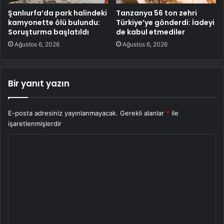
Şanlıurfa’da park halindeki
Tanzanya 56 ton zehri
kamyonette ölü bulundu:
Türkiye’ye gönderdi: İadeyi
Soruşturma başlatıldı
de kabul etmediler
Ağustos 6, 2026
Ağustos 6, 2026
Bir yanıt yazın
E-posta adresiniz yayınlanmayacak.
Gerekli alanlar
*
ile
işaretlenmişlerdir
Y
o
r
u
m
*