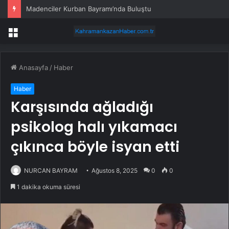
Madenciler Kurban Bayramı’nda Buluştu
Menü
Anasayfa
/
Haber
Haber
Karşısında ağladığı
psikolog halı yıkamacı
çıkınca böyle isyan etti
NURCAN BAYRAM
Ağustos 8, 2025
0
0
1 dakika okuma süresi