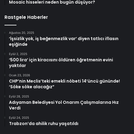
Mosaic hisseleri neden bugün düşüyor?
Rastgele Haberler
Ağustos 20, 2025
‘İşsizlik yok, iş beğenmezlik var’ diyen tatlıcı iflasın
eşiğinde
Eylül 2, 2025
‘500 lira’ için kiracısını öldüren öğretmenin evini
yaktılar
Ocak 23, 2026
CHP’nin Meclis’teki emekli nöbeti 14’üncü gününde!
‘Söke söke alacağız”
Eylül 28, 2025
Adıyaman Belediyesi Yol Onarım Çalışmalarına Hız
Verdi
Eylül 24, 2025
Trabzon’da ahilik ruhu yaşatıldı