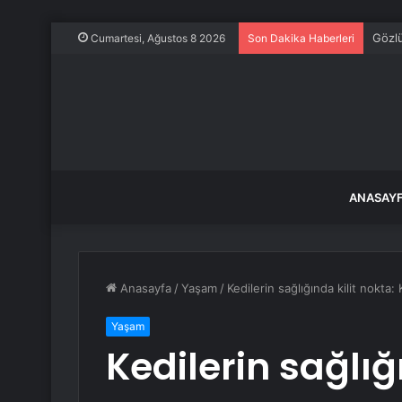
Gözlü
Cumartesi, Ağustos 8 2026
Son Dakika Haberleri
ANASAY
Anasayfa
/
Yaşam
/
Kedilerin sağlığında kilit nokta: 
Yaşam
Kedilerin sağlığ