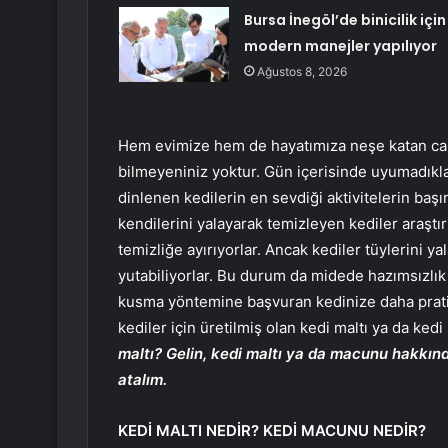
Bursa İnegöl’de binicilik için
modern manejler yapılıyor
Ağustos 8, 2026
Hem evimize hem de hayatımıza neşe katan can
bilmeyeniniz yoktur. Gün içerisinde uyumadıkl
dinlenen kedilerin en sevdiği aktivitelerin baş
kendilerini yalayarak temizleyen kediler araştı
temizliğe ayırıyorlar. Ancak kediler tüylerini 
yutabiliyorlar. Bu durum da midede hazımsızlık 
kusma yöntemine başvuran kedinize daha prat
kediler için üretilmiş olan kedi maltı ya da ked
maltı? Gelin, kedi maltı ya da macunu hakkınd
atalım.
KEDİ MALTI NEDİR? KEDİ MACUNU NEDİR?