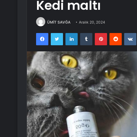
Kedi maltı
ÜMİT SAVĞA
Aralık 20, 2024
Facebook
Twitter
LinkedIn
Tumblr
Pinterest
Reddit