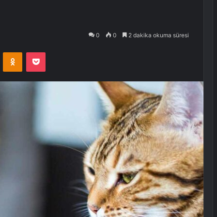
0
0
2 dakika okuma süresi
VKontakte
Odnoklassniki
Pocket