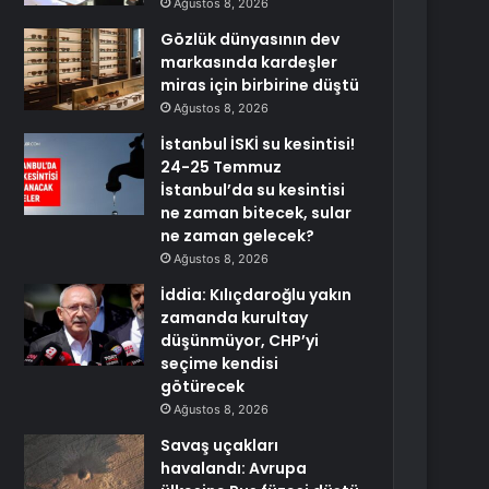
Ağustos 8, 2026
Gözlük dünyasının dev
markasında kardeşler
miras için birbirine düştü
Ağustos 8, 2026
İstanbul İSKİ su kesintisi!
24-25 Temmuz
İstanbul’da su kesintisi
ne zaman bitecek, sular
ne zaman gelecek?
Ağustos 8, 2026
İddia: Kılıçdaroğlu yakın
zamanda kurultay
düşünmüyor, CHP’yi
seçime kendisi
götürecek
Ağustos 8, 2026
Savaş uçakları
havalandı: Avrupa