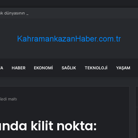
k dünyasının dev markasında kardeşler miras için birbirine düştü
FA
HABER
EKONOMI
SAĞLIK
TEKNOLOJI
YAŞAM
Kedi maltı
ında kilit nokta: