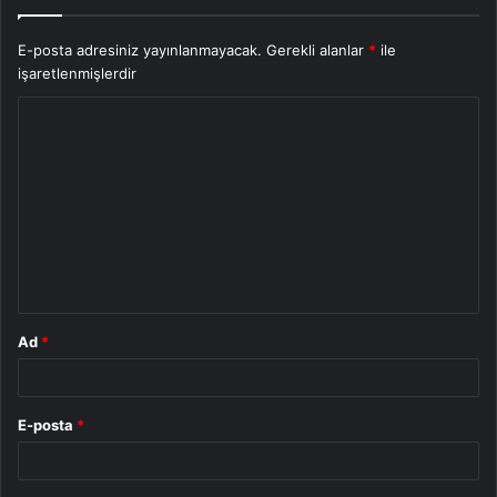
E-posta adresiniz yayınlanmayacak.
Gerekli alanlar
*
ile
işaretlenmişlerdir
Y
o
r
u
m
*
Ad
*
E-posta
*