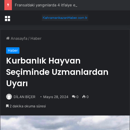
Fransa’daki yangınlarda 4 itfaiye eri hayatını kaybetti
Menü
Anasayfa
/
Haber
Haber
Kurbanlık Hayvan
Seçiminde Uzmanlardan
Uyarı
DİLAN BİÇER
Mayıs 28, 2024
0
0
2 dakika okuma süresi