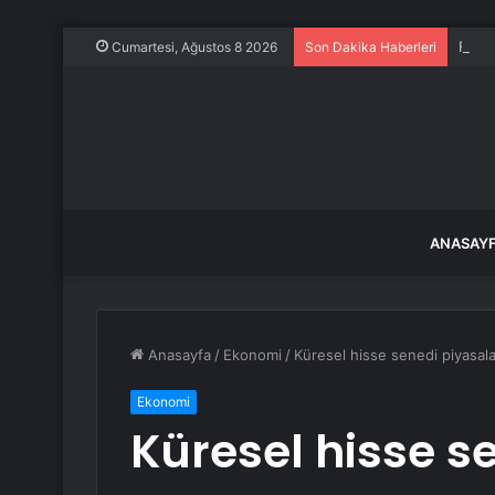
Frans
Cumartesi, Ağustos 8 2026
Son Dakika Haberleri
ANASAY
Anasayfa
/
Ekonomi
/
Küresel hisse senedi piyasalar
Ekonomi
Küresel hisse s