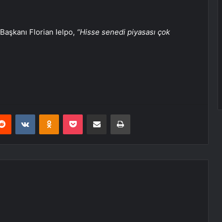
aşkanı Florian Ielpo,
“Hisse senedi piyasası çok
erest
Reddit
VKontakte
Odnoklassniki
Pocket
E-Posta ile paylaş
Yazdır