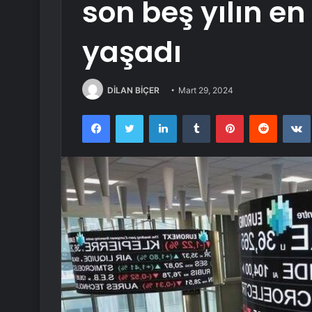
son beş yılın en 
yaşadı
DİLAN BİÇER
Mart 29, 2024
Facebook
Twitter
LinkedIn
Tumblr
Pinterest
Reddit