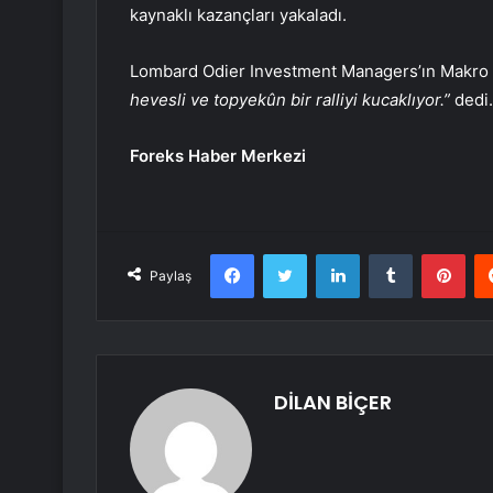
kaynaklı kazançları yakaladı.
Lombard Odier Investment Managers’ın Makro B
hevesli ve topyekûn bir ralliyi kucaklıyor.”
dedi.
Foreks Haber Merkezi
Facebook
Twitter
LinkedIn
Tumblr
Pint
Paylaş
DİLAN BİÇER