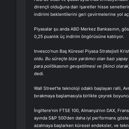
dirençli olduğuna dair işaretler hisse senetlerin
indirimi
beklentilerini geri çevirmelerine yol açt
Piyasalar şu anda ABD Merkez Bankasının, göst
0,25 puanlık üç indirim öngörüsüne katılıyor.
Invesco’nun Baş Küresel Piyasa Stratejisti Kri
oldu. Bu süreçte bize yardımcı olan bazı yapa
para politikasının gevşetilmesi ve [ikinci olarak]
dedi.
Wall Street’te teknoloji odaklı başlayan ralli, 
bırakmaya başlamasıyla birlikte çeyrek boyunca
İngiltere’nin
FTSE 100
, Almanya’nın
DAX
, Fran
ayında
S&P 500
‘den daha iyi performans göster
azalmaya başlarken küresel endeksler, ve tekn