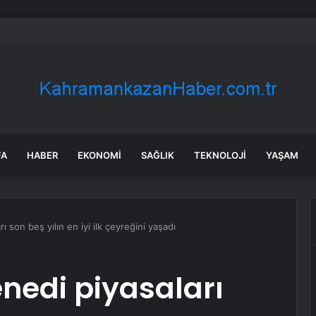
a’daki yangınlarda 4 itfaiye eri hayatını kaybetti
FA
HABER
EKONOMI
SAĞLIK
TEKNOLOJI
YAŞAM
ı son beş yılın en iyi ilk çeyreğini yaşadı
enedi piyasaları