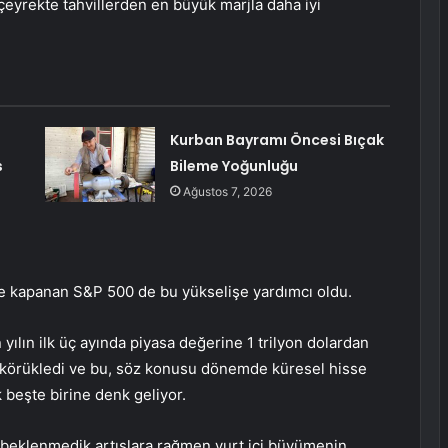
çeyrekte tahvillerden en büyük marjla daha iyi
Kurban Bayramı Öncesi Bıçak
s
Bileme Yoğunluğu
Ağustos 7, 2026
de kapanan
S&P 500
de bu yükselişe yardımcı oldu.
n
yılın ilk üç ayında piyasa değerine 1 trilyon dolardan
ı körükledi ve bu, söz konusu dönemde küresel hisse
 beşte birine denk geliyor.
 beklenmedik artışlara rağmen yurt içi büyümenin