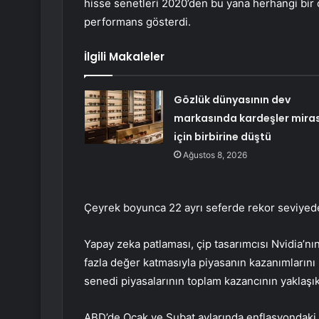
hisse senetleri 2020’den bu yana herhangi bir 
performans gösterdi.
İlgili Makaleler
Gözlük dünyasının dev
markasında kardeşler mira
için birbirine düştü
Ağustos 8, 2026
Çeyrek boyunca 22 ayrı seferde rekor seviye
Yapay zeka patlaması, çip tasarımcısı
Nvidia’nı
fazla değer katmasıyla piyasanın kazanımların
senedi piyasalarının toplam kazancının yaklaşık
ABD’de Ocak ve Şubat aylarında enflasyondaki