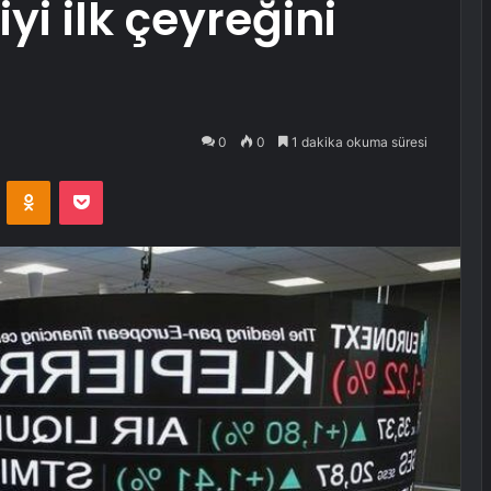
iyi ilk çeyreğini
0
0
1 dakika okuma süresi
VKontakte
Odnoklassniki
Pocket