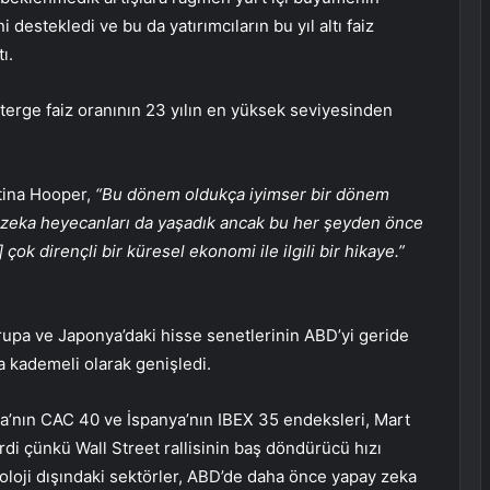
i destekledi ve bu da yatırımcıların bu yıl altı
faiz
ı.
erge faiz oranının 23 yılın en yüksek seviyesinden
stina Hooper,
“Bu dönem oldukça iyimser bir dönem
y zeka heyecanları da yaşadık ancak bu her şeyden önce
 çok dirençli bir küresel ekonomi ile ilgili bir hikaye.”
Avrupa ve Japonya’daki hisse senetlerinin ABD’yi geride
 kademeli olarak genişledi.
sa’nın
CAC 40
ve İspanya’nın
IBEX 35
endeksleri, Mart
di çünkü Wall Street rallisinin baş döndürücü hızı
oloji dışındaki sektörler, ABD’de daha önce yapay zeka