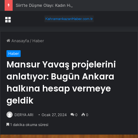
Siirt’te Düşme Olayı: Kadın Hayatını Kaybetti
Menü
Anasayfa
/
Haber
Haber
Mansur Yavaş projelerini
anlatıyor: Bugün Ankara
halkına hesap vermeye
geldik
DERYA ARI
Ocak 27, 2024
0
0
1 dakika okuma süresi