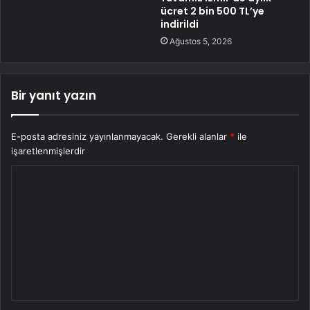
ücret 2 bin 500 TL’ye
indirildi
Ağustos 5, 2026
Bir yanıt yazın
E-posta adresiniz yayınlanmayacak.
Gerekli alanlar
*
ile
işaretlenmişlerdir
Y
o
r
u
m
*