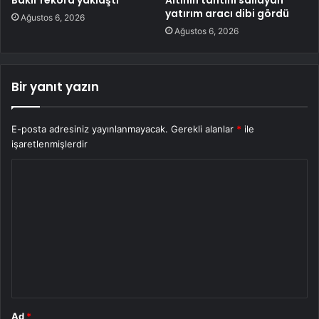
yatırım aracı dibi gördü
Ağustos 6, 2026
Ağustos 6, 2026
Bir yanıt yazın
E-posta adresiniz yayınlanmayacak.
Gerekli alanlar
*
ile
işaretlenmişlerdir
Y
o
r
u
m
*
Ad
*