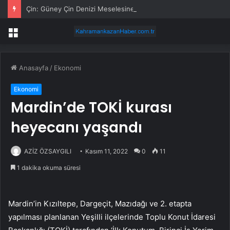
Çin: Güney Çin Denizi Meselesine Taraf Olmayan Ülkelerin Müdahale Hakkı Bulunmuyor
Menü
Anasayfa
/
Ekonomi
Ekonomi
Mardin’de TOKİ kurası
heyecanı yaşandı
AZİZ ÖZSAYGILI
Kasım 11, 2022
0
11
1 dakika okuma süresi
Mardin’in Kızıltepe, Dargeçit, Mazıdağı ve 2. etapta
yapılması planlanan Yeşilli ilçelerinde Toplu Konut İdaresi