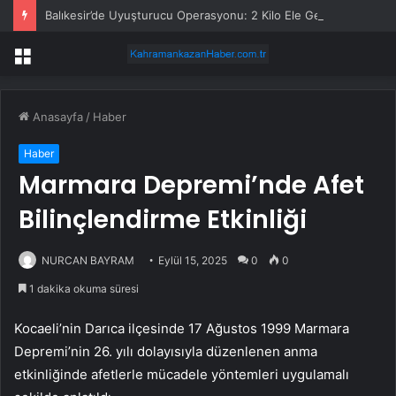
Balıkesir’de Uyuşturucu Operasyonu: 2 Kilo Ele Geçirildi
Menü
Anasayfa
/
Haber
Haber
Marmara Depremi’nde Afet
Bilinçlendirme Etkinliği
NURCAN BAYRAM
Eylül 15, 2025
0
0
1 dakika okuma süresi
Kocaeli’nin Darıca ilçesinde 17 Ağustos 1999 Marmara
Depremi’nin 26. yılı dolayısıyla düzenlenen anma
etkinliğinde afetlerle mücadele yöntemleri uygulamalı