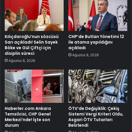
Kılıçdaroğlu’nun sözcüsü
CHP’de Butlan Yönetimi 12
Sarı açıkladı! Selin Sayek
ile atama yapıldığını
Böke ve Gül Çiftçi için
açıkladı
disiplin süreci
Ağustos 8, 2026
Ağustos 8, 2026
Haberler.com Ankara
ÖTV’de Değişiklik: Çekiş
Temsilcisi, CHP Genel
Sistemi Vergi Kriteri Oldu,
Merkezi’nde! İşte son
Asgari ÖTV Tutarları
durum
Belirlendi