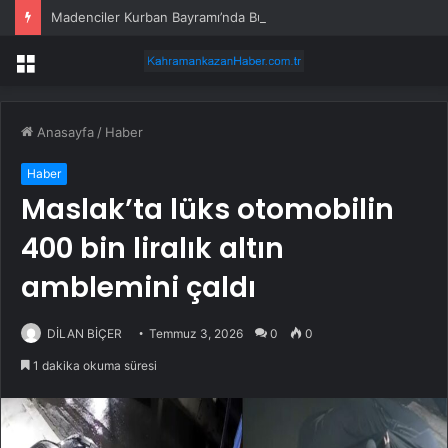
Madenciler Kurban Bayramı’nda Buluştu
Menü
Anasayfa
/
Haber
Haber
Maslak’ta lüks otomobilin
400 bin liralık altın
amblemini çaldı
DİLAN BİÇER
Temmuz 3, 2026
0
0
1 dakika okuma süresi