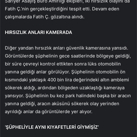
Sarıyer Asayiş Büro Amirliği ekipleri, iki hırsızlık olayını da
Fatih Ç.’nin gerçekleştirdiğini tespit etti. Devam eden
çalışmalarda Fatih Ç. gözaltına alındı.
HIRSIZLIK ANLARI KAMERADA
Diğer yandan hırsızlık anları güvenlik kamerasına yansıdı.
Görüntülerde şüphelinin gece saatlerinde bölgeye geldiği,
bir süre çevreyi kontrol ettikten sonra lüks otomobilin
yanına geldiği anlar görülüyor. Şüphelinin otomobilin ön
kısmındaki yaklaşık 400 bin lira değerindeki altın amblemi
sökerek aldığı, ardından bölgeden uzaklaştığı kameraya
yansıyor. Şüphelinin bu kez park halindeki başka bir aracın
yanına geldiği, aracın aküsünü sökerek olay yerinden
ayrıldığı anlar da görüntülerde yer alıyor.
‘ŞÜPHELİYLE AYNI KIYAFETLERİ GİYMİŞİZ’