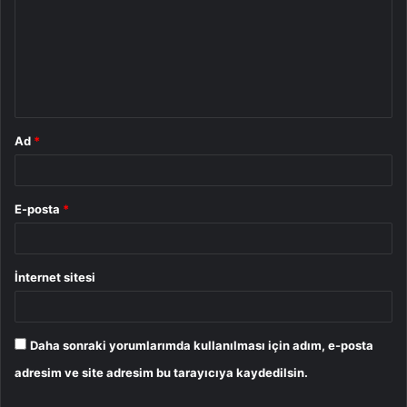
r
u
m
*
Ad
*
E-posta
*
İnternet sitesi
Daha sonraki yorumlarımda kullanılması için adım, e-posta
adresim ve site adresim bu tarayıcıya kaydedilsin.