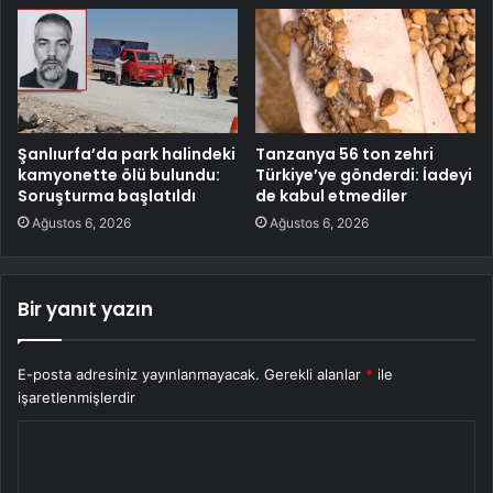
Şanlıurfa’da park halindeki
Tanzanya 56 ton zehri
kamyonette ölü bulundu:
Türkiye’ye gönderdi: İadeyi
Soruşturma başlatıldı
de kabul etmediler
Ağustos 6, 2026
Ağustos 6, 2026
Bir yanıt yazın
E-posta adresiniz yayınlanmayacak.
Gerekli alanlar
*
ile
işaretlenmişlerdir
Y
o