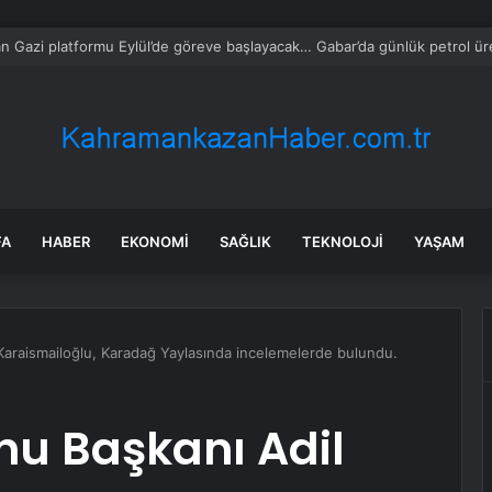
ciler Kurban Bayramı’nda Buluştu
FA
HABER
EKONOMI
SAĞLIK
TEKNOLOJI
YAŞAM
Karaismailoğlu, Karadağ Yaylasında incelemelerde bulundu.
nu Başkanı Adil