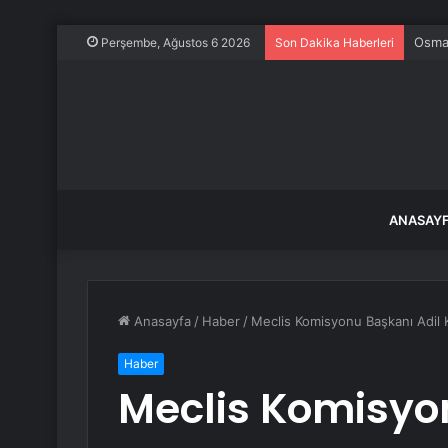
Maden
Perşembe, Ağustos 6 2026
Son Dakika Haberleri
ANASAY
Anasayfa
/
Haber
/
Meclis Komisyonu Başkanı Adil 
Haber
Meclis Komisyo