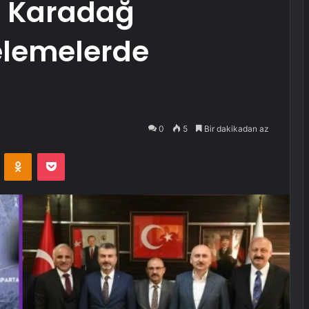
, Karadağ
elemelerde
0
5
Bir dakikadan az
VKontakte
Odnoklassniki
Pocket