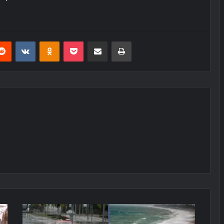
erest
Reddit
VKontakte
Odnoklassniki
Pocket
E-Posta ile paylaş
Yazdır