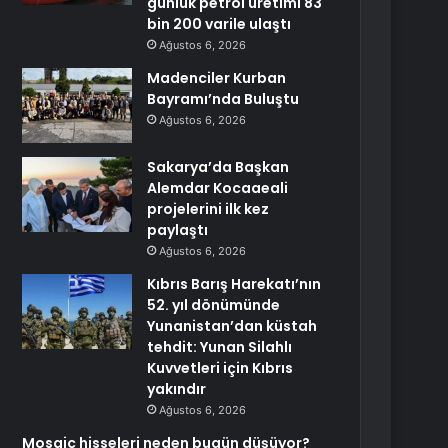
günlük petrol üretimi 83
bin 200 varile ulaştı
Ağustos 6, 2026
Madenciler Kurban
Bayramı’nda Buluştu
Ağustos 6, 2026
Sakarya’da Başkan
Alemdar Kocaaeali
projelerini ilk kez
paylaştı
Ağustos 6, 2026
Kıbrıs Barış Harekatı’nın
52. yıl dönümünde
Yunanistan’dan küstah
tehdit: Yunan Silahlı
Kuvvetleri için Kıbrıs
yakındır
Ağustos 6, 2026
Mosaic hisseleri neden bugün düşüyor?