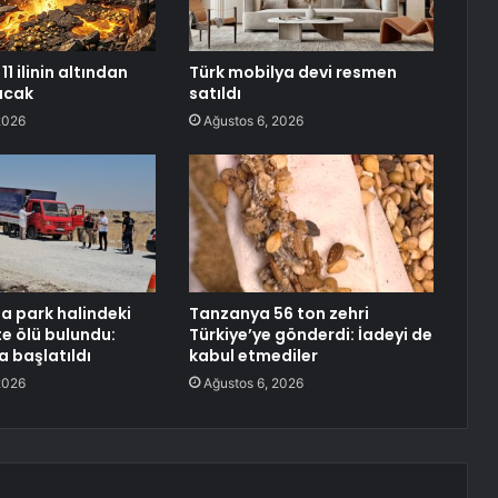
11 ilinin altından
Türk mobilya devi resmen
racak
satıldı
2026
Ağustos 6, 2026
da park halindeki
Tanzanya 56 ton zehri
 ölü bulundu:
Türkiye’ye gönderdi: İadeyi de
 başlatıldı
kabul etmediler
2026
Ağustos 6, 2026