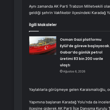
Aynı zamanda AK Parti Trabzon Milletvekili olan
geldiği şehrin Vakfıkebir ilçesindeki Karadağ Yay
İlgili Makaleler
Osman Gazi platformu
Eylül’de göreve başlayacak
Gabar’da günlük petrol
üretimi 83 bin 200 varile
ulaştı
Ağustos 6, 2026
Yaylalılarla görüşmeye gelen Karaismailoğlu, onl
Yapımına başlanan Karadağ Yolu’nda da incele
ilçesine giderek AK Parti İlçe Danışma Kurulu To