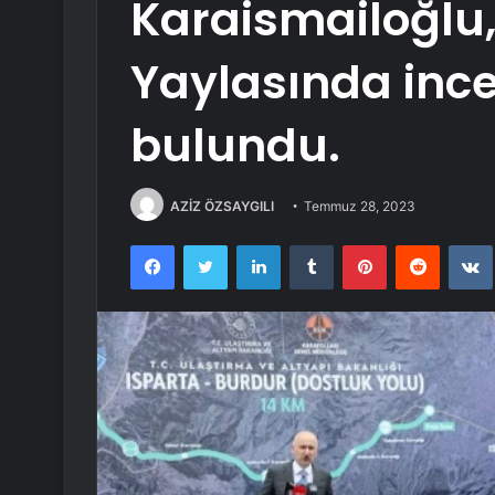
Karaismailoğlu
Yaylasında inc
bulundu.
AZİZ ÖZSAYGILI
Temmuz 28, 2023
Facebook
Twitter
LinkedIn
Tumblr
Pinterest
Reddit