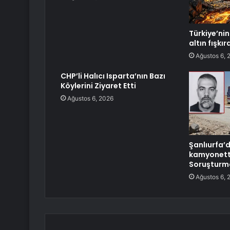
Türkiye’nin 
altın fışkı
Ağustos 6, 
CHP’li Halıcı Isparta’nın Bazı
Köylerini Ziyaret Etti
Ağustos 6, 2026
Şanlıurfa’
kamyonette
Soruşturma
Ağustos 6, 