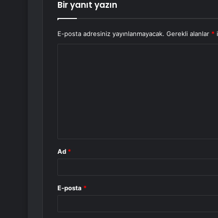
Bir yanıt yazın
E-posta adresiniz yayınlanmayacak.
Gerekli alanlar
*
i
Y
o
r
u
m
*
Ad
*
E-posta
*