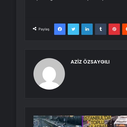
Facebook
Twitter
LinkedIn
Tumblr
Pint
Paylaş
AZİZ ÖZSAYGILI