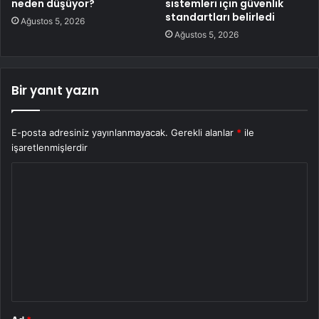
neden düşüyor?
sistemleri için güvenlik
standartları belirledi
Ağustos 5, 2026
Ağustos 5, 2026
Bir yanıt yazın
E-posta adresiniz yayınlanmayacak.
Gerekli alanlar
*
ile
işaretlenmişlerdir
Y
o
r
u
m
*