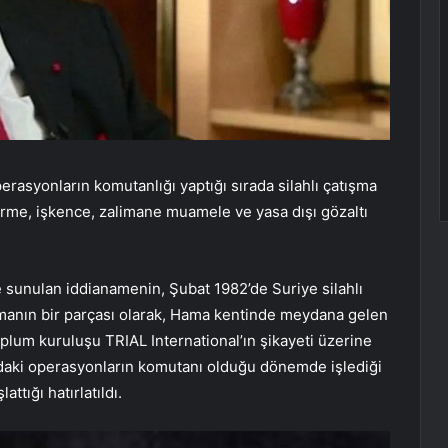
rasyonların komutanlığı yaptığı sırada silahlı çatışma
ürme, işkence, zalimane muamele ve yasa dışı gözaltı
 sunulan iddianamenin, Şubat 1982’de Suriye silahlı
tışmanın bir parçası olarak, Hama kentinde meydana gelen
 toplum kuruluşu TRIAL International’ın şikayeti üzerine
a’daki operasyonların komutanı olduğu dönemde işlediği
ttığı hatırlatıldı.