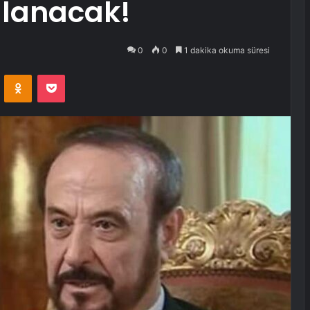
ılanacak!
0
0
1 dakika okuma süresi
VKontakte
Odnoklassniki
Pocket