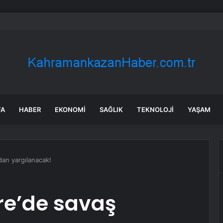
a’daki yangınlarda 4 itfaiye eri hayatını kaybetti
FA
HABER
EKONOMI
SAĞLIK
TEKNOLOJI
YAŞAM
dan yargılanacak!
çre’de savaş