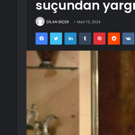
suçundan yarg
DİLAN BİÇER
Mart 15, 2024
Facebook
Twitter
LinkedIn
Tumblr
Pinterest
Reddit