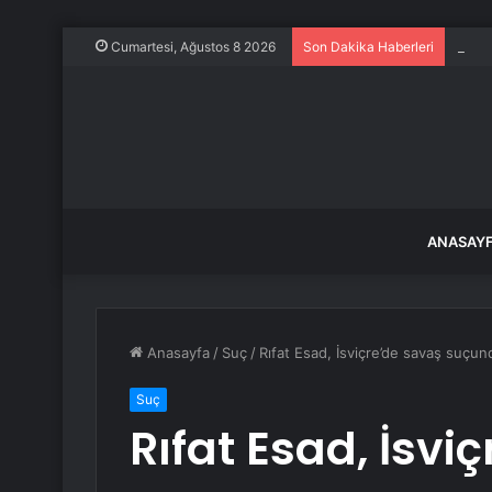
Frans
Cumartesi, Ağustos 8 2026
Son Dakika Haberleri
ANASAY
Anasayfa
/
Suç
/
Rıfat Esad, İsviçre’de savaş suçun
Suç
Rıfat Esad, İsvi