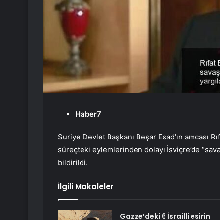
Haber7
Suriye Devlet Başkanı Beşar Esad’ın amcası Rıf
süreçteki eylemlerinden dolayı İsviçre’de “sava
bildirildi.
İlgili Makaleler
Gazze’deki 6 İsrailli esirin