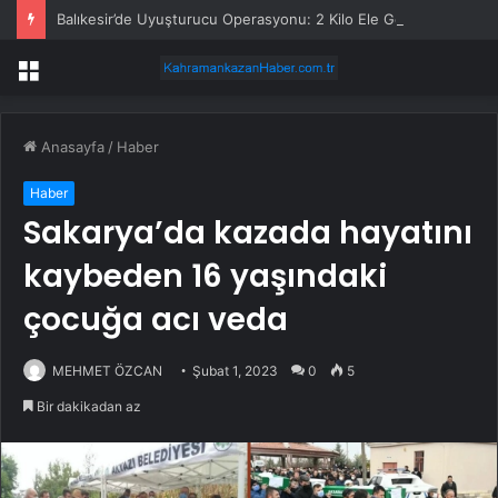
Balıkesir’de Uyuşturucu Operasyonu: 2 Kilo Ele Geçirildi
Menü
Anasayfa
/
Haber
Haber
Sakarya’da kazada hayatını
kaybeden 16 yaşındaki
çocuğa acı veda
MEHMET ÖZCAN
Şubat 1, 2023
0
5
Bir dakikadan az