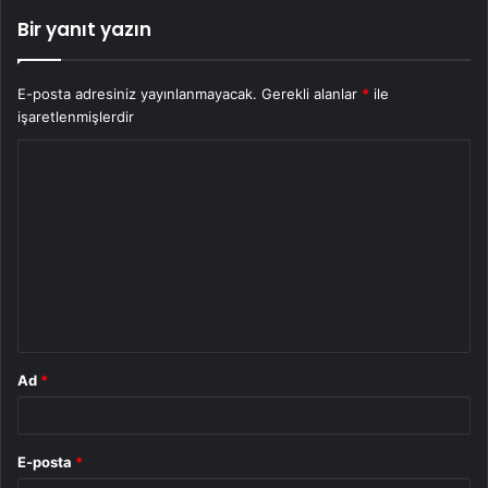
Bir yanıt yazın
E-posta adresiniz yayınlanmayacak.
Gerekli alanlar
*
ile
işaretlenmişlerdir
Y
o
r
u
m
*
Ad
*
E-posta
*