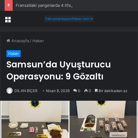
Fransa’daki yangınlarda 4 itfaiye eri hayatını kaybetti
Menü
Anasayfa
/
Haber
Haber
Samsun’da Uyuşturucu
Operasyonu: 9 Gözaltı
DİLAN BİÇER
Nisan 8, 2026
0
0
Bir dakikadan az