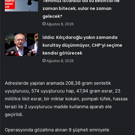
Temmuz İstanbul’da su kesintisi ne
zaman bitecek, sular ne zaman
gelecek?
Ağustos 8, 2026
İddia: Kılıçdaroğlu yakın zamanda
kurultay düşünmüyor, CHP’yi seçime
kendisi götürecek
Ağustos 8, 2026
Adreslerde yapılan aramada 208,38 gram sentetik
uyuşturucu, 574 uyuşturucu hap, 47,94 gram esrar, 23
mililitre likit esrar, bir miktar kokain, pompalı tüfek, hassas
terazi ile 2 uyuşturucu madde kullanma aparatı ele
geçirildi.
Operasyonda gözaltına alınan 9 şüpheli emniyete