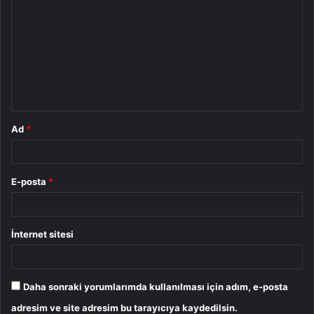
o
r
u
m
*
Ad
*
E-posta
*
İnternet sitesi
Daha sonraki yorumlarımda kullanılması için adım, e-posta
adresim ve site adresim bu tarayıcıya kaydedilsin.