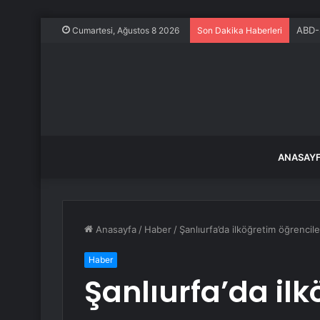
ABD-S
Cumartesi, Ağustos 8 2026
Son Dakika Haberleri
ANASAY
Anasayfa
/
Haber
/
Şanlıurfa’da ilköğretim öğrencil
Haber
Şanlıurfa’da il