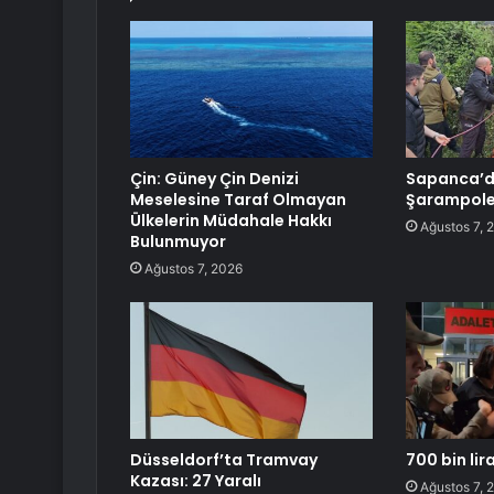
Çin: Güney Çin Denizi
Sapanca’d
Meselesine Taraf Olmayan
Şarampole 
Ülkelerin Müdahale Hakkı
Ağustos 7, 
Bulunmuyor
Ağustos 7, 2026
Düsseldorf’ta Tramvay
700 bin lira
Kazası: 27 Yaralı
Ağustos 7, 