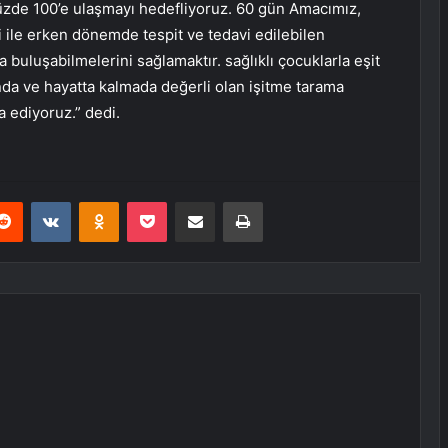
üzde 100’e ulaşmayı hedefliyoruz. 60 gün Amacımız,
i ile erken dönemde tespit ve tedavi edilebilen
 buluşabilmelerini sağlamaktır. sağlıklı çocuklarla eşit
ında ve hayatta kalmada değerli olan işitme tarama
a ediyoruz.” dedi.
erest
Reddit
VKontakte
Odnoklassniki
Pocket
E-Posta ile paylaş
Yazdır