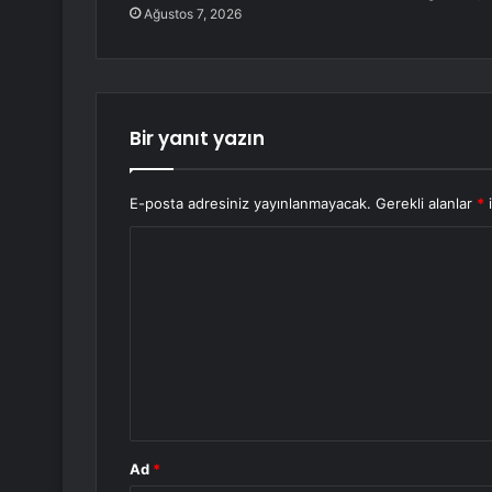
Ağustos 7, 2026
Bir yanıt yazın
E-posta adresiniz yayınlanmayacak.
Gerekli alanlar
*
i
Y
o
r
u
m
*
Ad
*