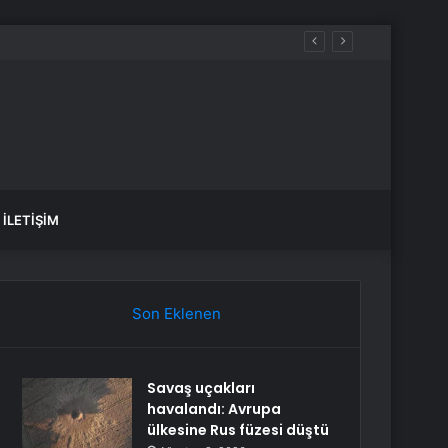
İLETIŞIM
Son Eklenen
Savaş uçakları
havalandı: Avrupa
ülkesine Rus füzesi düştü