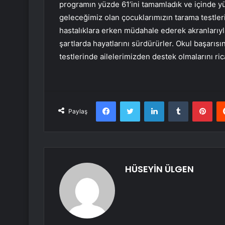
programın yüzde 61’ini tamamladık ve içinde y
geleceğimiz olan çocuklarımızın tarama testler
hastalıklara erken müdahale ederek akranlarıyla
şartlarda hayatlarını sürdürürler. Okul başarıs
testlerinde ailelerimizden destek olmalarını ric
Facebook
Twitter
LinkedIn
Tumblr
Pint
Paylaş
HÜSEYİN ÜLGEN