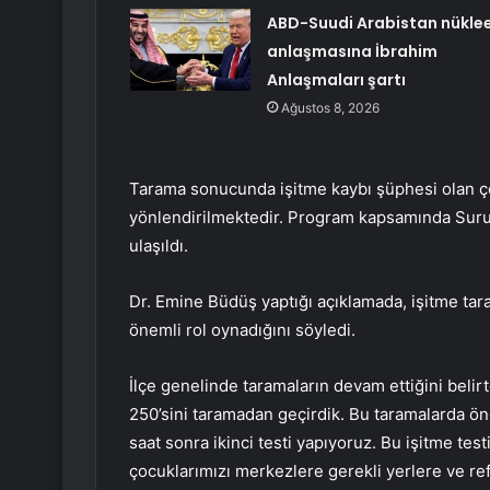
ABD-Suudi Arabistan nükle
anlaşmasına İbrahim
Anlaşmaları şartı
Ağustos 8, 2026
Tarama sonucunda işitme kaybı şüphesi olan ç
yönlendirilmektedir. Program kapsamında Suruç
ulaşıldı.
Dr. Emine Büdüş yaptığı açıklamada, işitme tar
önemli rol oynadığını söyledi.
İlçe genelinde taramaların devam ettiğini beli
250’sini taramadan geçirdik. Bu taramalarda ön
saat sonra ikinci testi yapıyoruz. Bu işitme test
çocuklarımızı merkezlere gerekli yerlere ve r