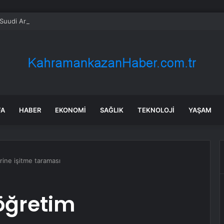
uudi Arabistan nükleer anlaşmasına İbrahim Anlaşmaları şartı
FA
HABER
EKONOMI
SAĞLIK
TEKNOLOJI
YAŞAM
erine işitme taraması
köğretim