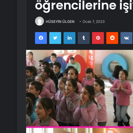
öğrencilerine i
HÜSEYİN ÜLGEN
Ocak 7, 2023
Facebook
Twitter
LinkedIn
Tumblr
Pinterest
Reddit