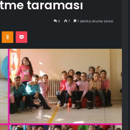
şitme taraması
0
7
1 dakika okuma süresi
VKontakte
Odnoklassniki
Pocket