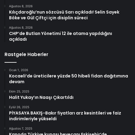
Ağustos 8, 2026
Kılıçdaroğlu’nun sözcüsü Sarı açıkladı! Selin Sayek
Böke ve Gül Çiftçi için disiplin süreci
Ağustos 8, 2026
CHP’de Butlan Yönetimi 12 ile atama yapıldığını
açıkladı
Rastgele Haberler
Ocak 1, 2026
Kocaeli’de üreticilere yüzde 50 hibeli fidan dağıtımına
devam
Ekim 25, 2025
Halit Yukay’ın Naaşı Çıkartıldı
Eylül 26, 2025
PİYASAYA BAKIŞ-Bakır fiyatları arz kesintileri ve faiz
indirimleriyle yükseldi
Ağustos 7, 2025
Kanoda Türkiye kupası heyecanı Eskişehir’de