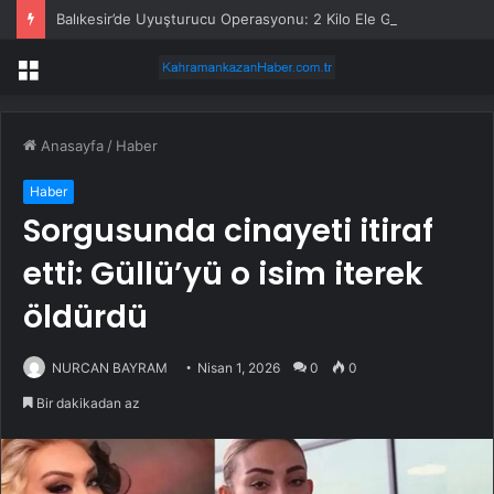
Balıkesir’de Uyuşturucu Operasyonu: 2 Kilo Ele Geçirildi
Menü
Anasayfa
/
Haber
Haber
Sorgusunda cinayeti itiraf
etti: Güllü’yü o isim iterek
öldürdü
NURCAN BAYRAM
Nisan 1, 2026
0
0
Bir dakikadan az