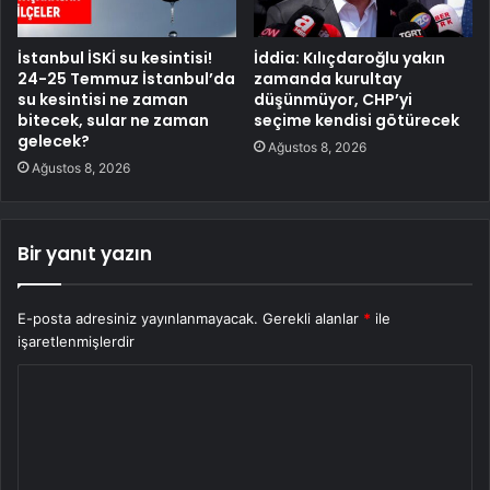
İstanbul İSKİ su kesintisi!
İddia: Kılıçdaroğlu yakın
24-25 Temmuz İstanbul’da
zamanda kurultay
su kesintisi ne zaman
düşünmüyor, CHP’yi
bitecek, sular ne zaman
seçime kendisi götürecek
gelecek?
Ağustos 8, 2026
Ağustos 8, 2026
Bir yanıt yazın
E-posta adresiniz yayınlanmayacak.
Gerekli alanlar
*
ile
işaretlenmişlerdir
Y
o
r
u