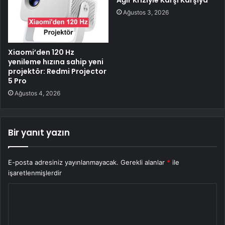
Ağustos 3, 2026
Xiaomi’den 120 Hz
yenileme hızına sahip yeni
projektör: Redmi Projector
5 Pro
Ağustos 4, 2026
Bir yanıt yazın
E-posta adresiniz yayınlanmayacak.
Gerekli alanlar
*
ile
işaretlenmişlerdir
Y
o
r