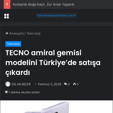
Kurbanlık Boğa Kaçtı, Zor Anlar Yaşandı
Menü
Anasayfa
/
Teknoloji
Teknoloji
TECNO amiral gemisi
modelini Türkiye’de satışa
çıkardı
DİLAN BİÇER
Temmuz 5, 2026
0
0
1 dakika okuma süresi