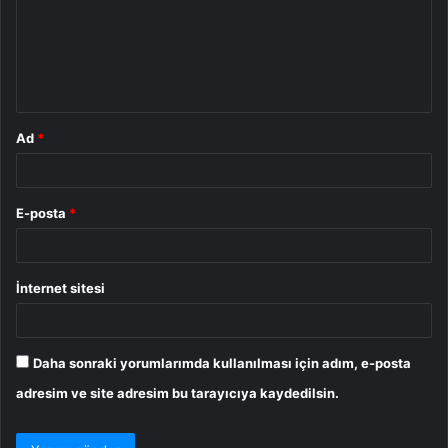
u
m
*
Ad
*
E-posta
*
İnternet sitesi
Daha sonraki yorumlarımda kullanılması için adım, e-posta
adresim ve site adresim bu tarayıcıya kaydedilsin.