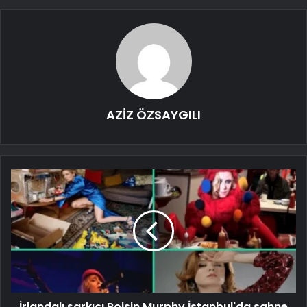
AZİZ ÖZSAYGILI
İrlandalı şarkıcı Roisin Murphy İstanbul'da sahne