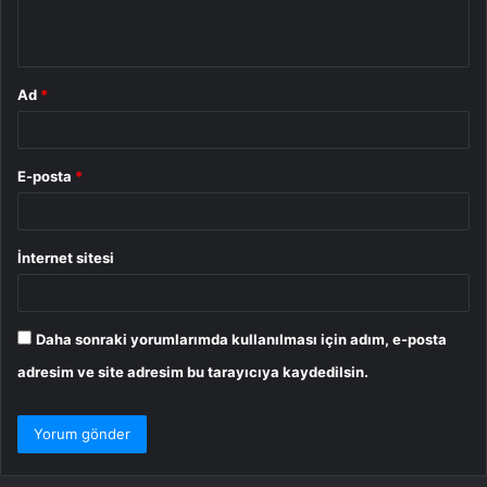
m
*
Ad
*
E-posta
*
İnternet sitesi
Daha sonraki yorumlarımda kullanılması için adım, e-posta
adresim ve site adresim bu tarayıcıya kaydedilsin.