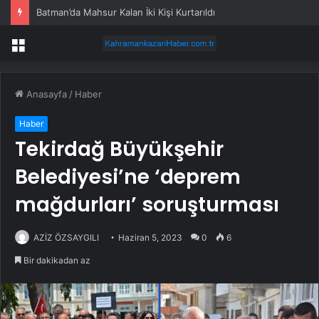
Batman’da Mahsur Kalan İki Kişi Kurtarıldı
Menü
Anasayfa
/
Haber
Haber
Tekirdağ Büyükşehir
Belediyesi’ne ‘deprem
mağdurları’ soruşturması
AZİZ ÖZSAYGILI
Haziran 5, 2023
0
6
Bir dakikadan az