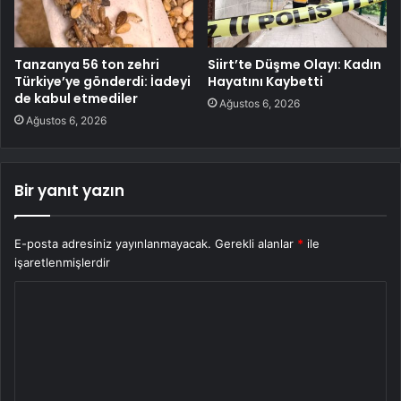
Tanzanya 56 ton zehri
Siirt’te Düşme Olayı: Kadın
Türkiye’ye gönderdi: İadeyi
Hayatını Kaybetti
de kabul etmediler
Ağustos 6, 2026
Ağustos 6, 2026
Bir yanıt yazın
E-posta adresiniz yayınlanmayacak.
Gerekli alanlar
*
ile
işaretlenmişlerdir
Y
o
r
u