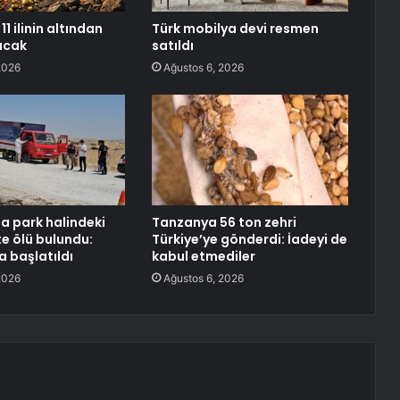
11 ilinin altından
Türk mobilya devi resmen
racak
satıldı
2026
Ağustos 6, 2026
da park halindeki
Tanzanya 56 ton zehri
 ölü bulundu:
Türkiye’ye gönderdi: İadeyi de
 başlatıldı
kabul etmediler
2026
Ağustos 6, 2026