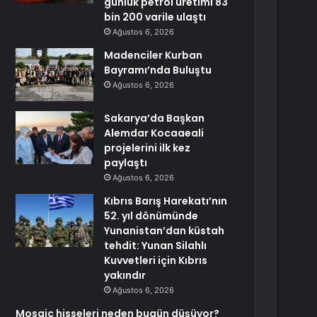
günlük petrol üretimi 83
bin 200 varile ulaştı
Ağustos 6, 2026
Madenciler Kurban
Bayramı’nda Buluştu
Ağustos 6, 2026
Sakarya’da Başkan
Alemdar Kocaaeali
projelerini ilk kez
paylaştı
Ağustos 6, 2026
Kıbrıs Barış Harekatı’nın
52. yıl dönümünde
Yunanistan’dan küstah
tehdit: Yunan Silahlı
Kuvvetleri için Kıbrıs
yakındır
Ağustos 6, 2026
Mosaic hisseleri neden bugün düşüyor?