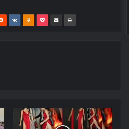
erest
Reddit
VKontakte
Odnoklassniki
Pocket
E-Posta ile paylaş
Yazdır