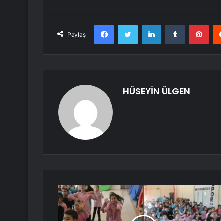
Facebook
Twitter
LinkedIn
Tumblr
Pint
Paylaş
HÜSEYİN ÜLGEN