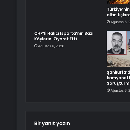
Türkiye’nin 
altın fışkı
Ağustos 6, 
CHP’li Halıcı Isparta’nın Bazı
Köylerini Ziyaret Etti
Ağustos 6, 2026
Şanlıurfa’
kamyonette
Soruşturma
Ağustos 6, 
Bir yanıt yazın