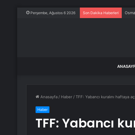
Maden
Perşembe, Ağustos 6 2026
Son Dakika Haberleri
ANASAY
Anasayfa
/
Haber
/
TFF: Yabancı kuralını haftaya aç
Haber
TFF: Yabancı ku