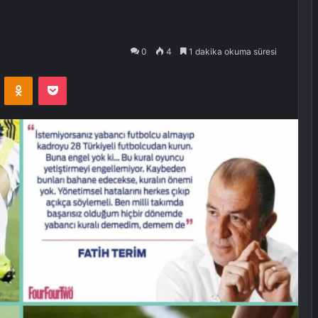
0
4
1 dakika okuma süresi
VKontakte
Odnoklassniki
Pocket