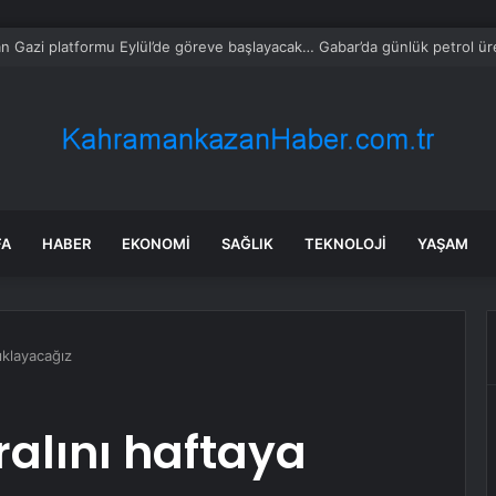
ciler Kurban Bayramı’nda Buluştu
FA
HABER
EKONOMI
SAĞLIK
TEKNOLOJI
YAŞAM
ıklayacağız
ralını haftaya