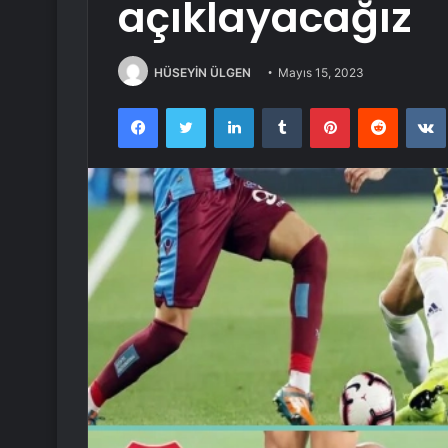
açıklayacağız
HÜSEYİN ÜLGEN
Mayıs 15, 2023
Facebook
Twitter
LinkedIn
Tumblr
Pinterest
Reddit