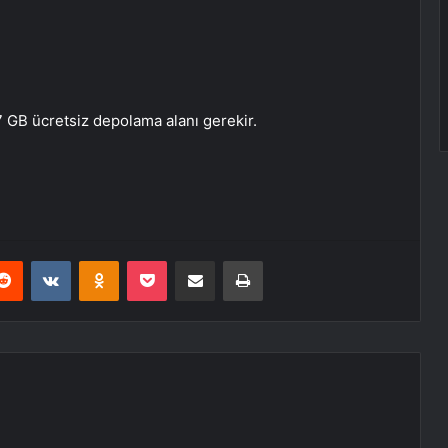
 GB ücretsiz depolama alanı gerekir.
erest
Reddit
VKontakte
Odnoklassniki
Pocket
E-Posta ile paylaş
Yazdır