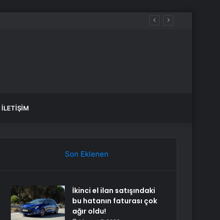
İLETIŞIM
Son Eklenen
İkinci el ilan satışındaki
bu hatanın faturası çok
ağır oldu!