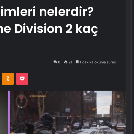
imleri nelerdir?
e Division 2 kaç
0
21
1 dakika okuma süresi
VKontakte
Odnoklassniki
Pocket