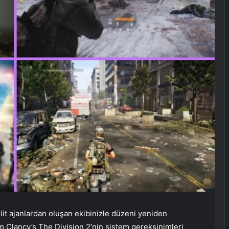
it ajanlardan oluşan ekibinizle düzeni yeniden
m Clancy’s The Division 2’nin sistem gereksinimleri