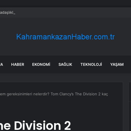
adaşlıkları ruh sağlığını güçlendiriyor
FA
HABER
EKONOMI
SAĞLIK
TEKNOLOJI
YAŞAM
tem gereksinimleri nelerdir? Tom Clancy’s The Division 2 kaç
e Division 2