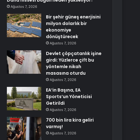
Dana hissesi bugün neden yükseliyor?
Ağustos 7, 2026
Bir şehir güneş enerjisini
milyon dolarlık bir
ekonomiye
dönüştürecek
Ağustos 7, 2026
Devlet çöpçatanlık işine
girdi: Yüzlerce çift bu
yöntemle nikah
masasına oturdu
Ağustos 7, 2026
EA’in Başına, EA
Sports’un Yöneticisi
Getirildi
Ağustos 7, 2026
700 bin lira kira geliri
varmış!
Ağustos 7, 2026