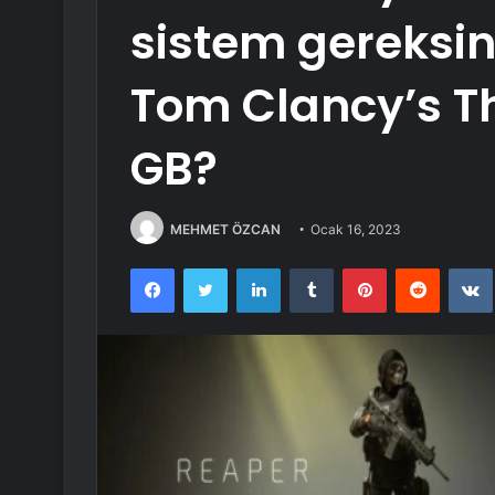
sistem gereksin
Tom Clancy’s Th
GB?
MEHMET ÖZCAN
Ocak 16, 2023
Facebook
Twitter
LinkedIn
Tumblr
Pinterest
Reddit