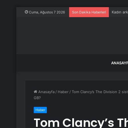
Kadın ark
Cuma, Ağustos 7 2026
Son Dakika Haberleri
ANASAY
Anasayfa
/
Haber
/
Tom Clancy’s The Division 2 sis
GB?
Haber
Tom Clancy’s Th