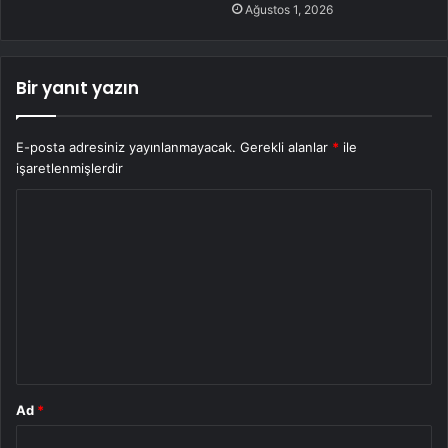
Ağustos 1, 2026
Bir yanıt yazın
E-posta adresiniz yayınlanmayacak.
Gerekli alanlar
*
ile
işaretlenmişlerdir
Y
o
r
u
m
*
Ad
*