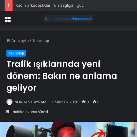
Kadın arkadaşlıkları ruh sağlığını güçlendiriyor
Menü
Anasayfa
/
Teknoloji
Teknoloji
Trafik ışıklarında yeni
dönem: Bakın ne anlama
geliyor
NURCAN BAYRAM
Mart 16, 2026
0
0
1 dakika okuma süresi