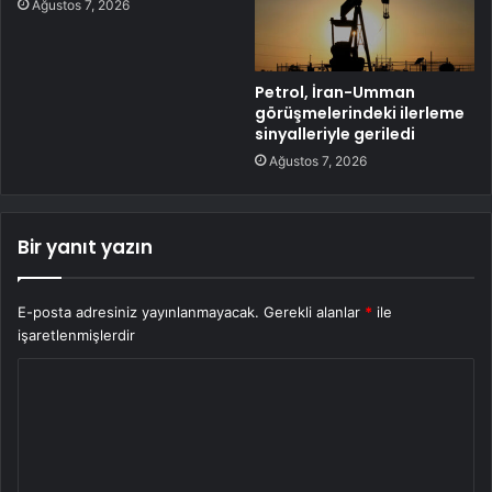
Ağustos 7, 2026
Petrol, İran-Umman
görüşmelerindeki ilerleme
sinyalleriyle geriledi
Ağustos 7, 2026
Bir yanıt yazın
E-posta adresiniz yayınlanmayacak.
Gerekli alanlar
*
ile
işaretlenmişlerdir
Y
o
r
u