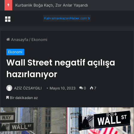
Kurbanlık Boğa Kaçtı, Zor Anlar Yaşandı
Menü
Anasayfa
/
Ekonomi
Ekonomi
Wall Street negatif açılışa
hazırlanıyor
AZİZ ÖZSAYGILI
Mayıs 10, 2023
0
7
Bir dakikadan az