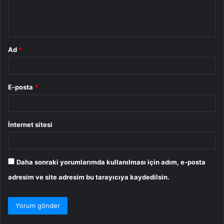
m
*
Ad
*
E-posta
*
İnternet sitesi
Daha sonraki yorumlarımda kullanılması için adım, e-posta
adresim ve site adresim bu tarayıcıya kaydedilsin.