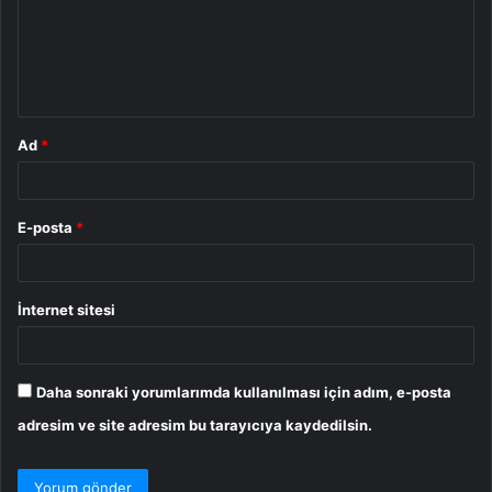
u
m
*
Ad
*
E-posta
*
İnternet sitesi
Daha sonraki yorumlarımda kullanılması için adım, e-posta
adresim ve site adresim bu tarayıcıya kaydedilsin.