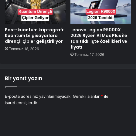
Post-kuantum kriptografi:
Lenovo Legion R9000X
Kuantum bilgisayarlara
2026 Ryzen AI Max Plus ile
dirençli çipler geliştiriliyor
tanıtıldı: İşte özellikleri ve
fiyatı
Temmuz 18, 2026
Temmuz 17, 2026
Bir yanıt yazın
E-posta adresiniz yayınlanmayacak.
Gerekli alanlar
*
ile
işaretlenmişlerdir
Y
o
r