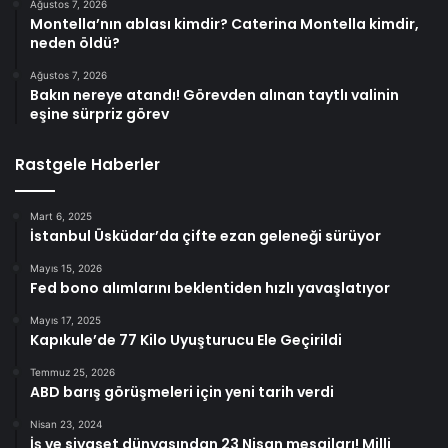
Ağustos 7, 2026
Montella’nın ablası kimdir? Caterina Montella kimdir,
neden öldü?
Ağustos 7, 2026
Bakın nereye atandı! Görevden alınan taytlı valinin
eşine sürpriz görev
Rastgele Haberler
Mart 6, 2025
İstanbul Üsküdar’da çifte ezan geleneği sürüyor
Mayıs 15, 2026
Fed bono alımlarını beklentiden hızlı yavaşlatıyor
Mayıs 17, 2025
Kapıkule’de 77 Kilo Uyuşturucu Ele Geçirildi
Temmuz 25, 2026
ABD barış görüşmeleri için yeni tarih verdi
Nisan 23, 2024
İş ve siyaset dünyasından 23 Nisan mesajları! Milli