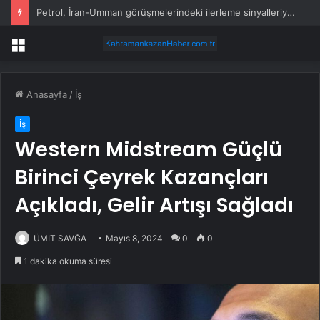
Petrol, İran-Umman görüşmelerindeki ilerleme sinyalleriyle geriledi
Menü
Anasayfa
/
İş
İş
Western Midstream Güçlü
Birinci Çeyrek Kazançları
Açıkladı, Gelir Artışı Sağladı
ÜMİT SAVĞA
Mayıs 8, 2024
0
0
1 dakika okuma süresi