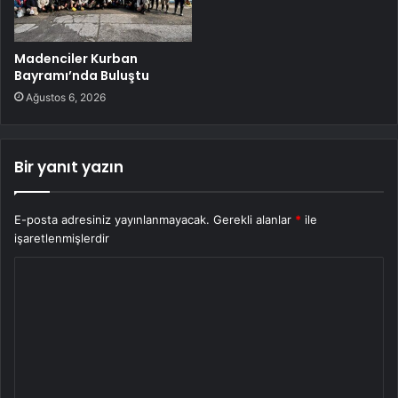
Madenciler Kurban
Bayramı’nda Buluştu
Ağustos 6, 2026
Bir yanıt yazın
E-posta adresiniz yayınlanmayacak.
Gerekli alanlar
*
ile
işaretlenmişlerdir
Y
o
r
u
m