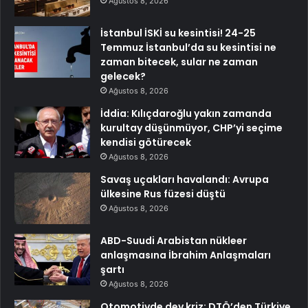
Ağustos 8, 2026
İstanbul İSKİ su kesintisi! 24-25
Temmuz İstanbul’da su kesintisi ne
zaman bitecek, sular ne zaman
gelecek?
Ağustos 8, 2026
İddia: Kılıçdaroğlu yakın zamanda
kurultay düşünmüyor, CHP’yi seçime
kendisi götürecek
Ağustos 8, 2026
Savaş uçakları havalandı: Avrupa
ülkesine Rus füzesi düştü
Ağustos 8, 2026
ABD-Suudi Arabistan nükleer
anlaşmasına İbrahim Anlaşmaları
şartı
Ağustos 8, 2026
Otomotivde dev kriz: DTÖ’den Türkiye