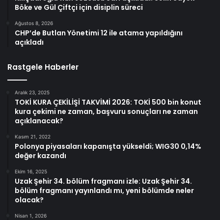
Böke ve Gül Çiftçi için disiplin süreci
Ağustos 8, 2026
CHP’de Butlan Yönetimi 12 ile atama yapıldığını
açıkladı
Rastgele Haberler
Aralık 23, 2025
TOKİ KURA ÇEKİLİŞİ TAKVİMİ 2026: TOKİ 500 bin konut
kura çekimi ne zaman, başvuru sonuçları ne zaman
açıklanacak?
Kasım 21, 2022
Polonya piyasaları kapanışta yükseldi; WIG30 0,14%
değer kazandı
Ekim 16, 2025
Uzak Şehir 34. bölüm fragmanı izle: Uzak Şehir 34.
bölüm fragmanı yayınlandı mı, yeni bölümde neler
olacak?
Nisan 1, 2026